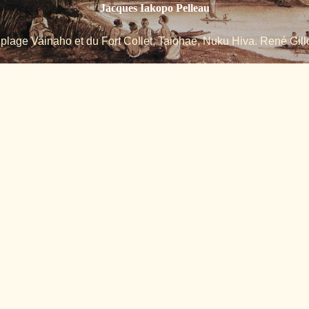
Jacques Iakopo Pelleau
 plage Vainaho et du Fort Collet, Taiohae, Nuku Hiva. René Gillo