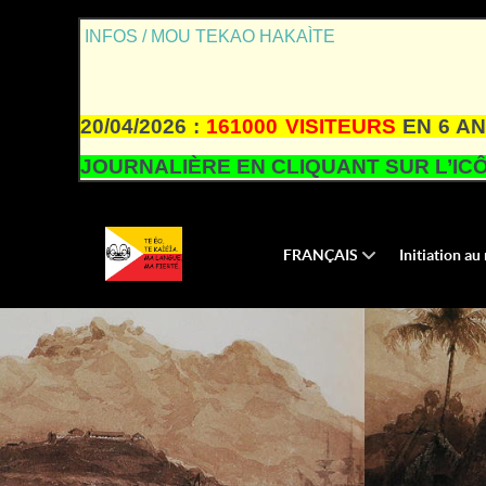
INFOS / MOU TEKAO HAKAÌTE
20/04/2026 :
161000 VISITEURS
EN 6 AN
JOURNALIÈRE EN CLIQUANT SUR L’ICÔ
FRANÇAIS
Initiation a