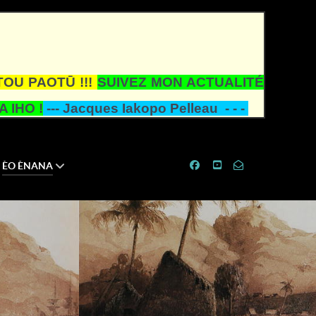
TOU PAOTŪ !!!
SUIVEZ MON ACTUALITÉ
 IHO !
---
Jacques Iakopo Pelleau - - -
ÈO ÈNANA