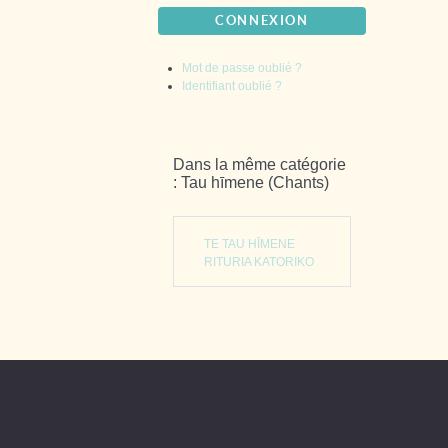
CONNEXION
Mot de passe oublié ?
Identifiant oublié ?
Dans la même catégorie
: Tau hīmene (Chants)
TE TAU HĪMENE
RITURIA KATORIKO