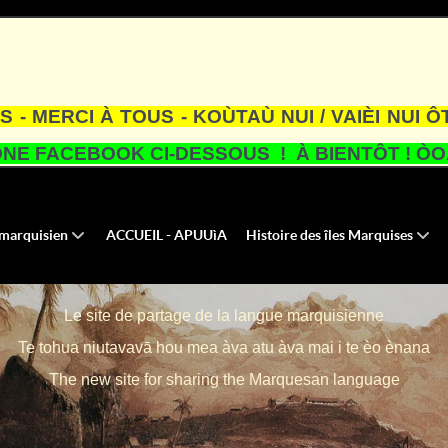
S - MERCI À TOUS - KOÙTAÙ NUI / VAIÈI NUI Ô
NE FACEBOOK CI-DESSOUS ! À BIENTÔT ! ÒOA
u marquisien
ACCUEIL - APUUìA
Histoire des îles Marquises
Le site de partage de la langue marquisienne
Te tohua niutavavā hou mea àva atu àva mai i te èo ènana
The new site for sharing the Marquesan language