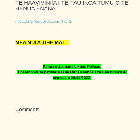
TE HAAVIVINIÌA I TE TAU IKOA TUMU O TE
HENUA ÈNANA
https://kn0l.wordpress.com/472-2/
MEA NUI A TIHE MAI ...
Patuìa e Jacques Iakopo Pelleau.
U haatoitoiìa te patuhei vāàna i te tau
aahiìa
a te Haè tuhuka èo
ènana i te
20
/08/2022.
Comments