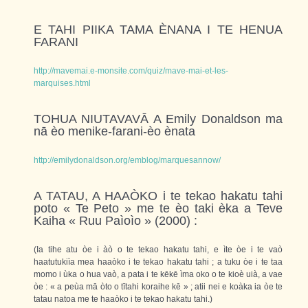
E TAHI PIIKA TAMA ÈNANA I TE HENUA
FARANI
http://mavemai.e-monsite.com/quiz/mave-mai-et-les-
marquises.html
TOHUA NIUTAVAVĀ A Emily Donaldson ma
nā èo menike-farani-èo ènata
http://emilydonaldson.org/emblog/marquesannow/
A TATAU, A HAAÒKO i te tekao hakatu tahi
poto « Te Peto » me te èo taki èka a Teve
Kaiha « Ruu Paìoìo » (2000) :
(Ia tihe atu òe i àò o te tekao hakatu tahi, e ìte òe i te vaò
haatutukiìa mea haaòko i te tekao hakatu tahi ; a tuku òe i te taa
momo i ùka o hua vaò, a pata i te kēkē ìma oko o te kioè uià, a vae
òe : « a peùa mā òto o tītahi koraihe kē » ; atii nei e koàka ia òe te
tatau natoa me te haaòko i te tekao hakatu tahi.)