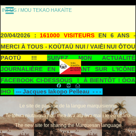
INFOS / MOU TEKAO HAKAÌTE
20/04/2026 :
161000 VISITEURS
EN 6 ANS -
MERCI À TOUS - KOÙTAÙ NUI / VAIÈI NUI ÔTOU
PAOTŪ !!!
SUIVEZ MON ACTUALITÉ
JOURNALIÈRE EN CLIQUANT SUR L’ICÔNE
FACEBOOK CI-DESSOUS ! À BIENTÔT ! ÒOA
IHO !
---
Jacques Iakopo Pelleau - - -
Le site de partage de la langue marquisienne
Te tohua niutavavā hou mea àva atu àva mai i te èo ènana
The new site for sharing the Marquesan language