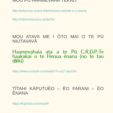
MOU PŪ HAAMEVAHA TEKAO
http://polynesie.la1ere.fr/emissions-radio/te-e-o-enana
http://radiomarquises.caster.fm/
MOU ATAVII ME I ÒTO MAI O TE PŪ
NIUTAVAVĀ
Haamevahaìa ata a te Pū C.R.D.P.-Te
haakakai o te Henua ènana (no te tau
ō
t
ìki)
https://www.youtube.com/watch?v=a37-IarrUFA
TĪTAHI KĀPUTUÈO – ÈO FARANI – ÈO
ÈNANA
https://fr.glosbe.com/mrq/fr/