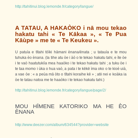
http://tahitinui.blog.lemonde.fr/category/langue/
A TATAU, A HAKAÒKO i nā mou tekao
hakatu tahi « Te Kākaa », « Te Pua
Kāùpe » me te « Te Keukeu ».
U patuìa e tītahi tōìki hāmani ènana/ènata ; u tatauìa e te mou
tuhuka èo ènana. (Ia tihe atu òe i àò o te tekao hakatu tahi, e ìte òe
i te vaò haatutukiìa mea haaòko i te tekao hakatu tahi ; a tuku òe i
te taa momo i ùka o hua vaò, a pata i te kēkē ìma oko o te kioè uià,
a vae òe : « a peùa mā òto o tītahi koraihe kē » ; atii nei e koàka ia
òe te tatau natoa me te haaòko i te tekao hakatu tahi.)
http://tahitinui.blog.lemonde.fr/category/langue/page/2/
MOU HĪMENE KATORIKO MA HE ÈO
ÈNANA
http://www.deezer.com/album/634544?provider=website