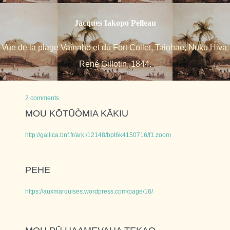
Jacques Iakopo Pelleau
Vue de la plage Vainaho et du Fort Collet, Taiohae, Nuku Hiva.
René Gillotin, 1844.
2 comments
MOU KŌTŪÒMIA KĀKIU
http://gallica.bnf.fr/ark:/12148/bpt6k4150716/f1.zoom
PEHE
https://auxmarquises.wordpress.com/page/16/