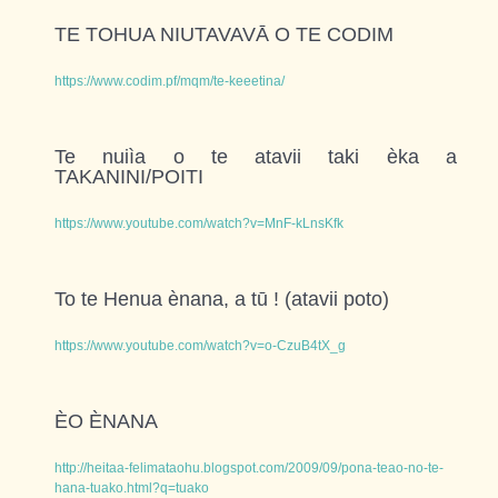
TE TOHUA NIUTAVAVĀ O TE CODIM
https://www.codim.pf/mqm/te-keeetina/
Te nuiìa o te atavii taki èka a
TAKANINI/POITI
https://www.youtube.com/watch?v=MnF-kLnsKfk
To te Henua ènana, a tū ! (atavii poto)
https://www.youtube.com/watch?v=o-CzuB4tX_g
ÈO ÈNANA
http://heitaa-felimataohu.blogspot.com/2009/09/pona-teao-no-te-
hana-tuako.html?q=tuako