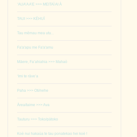
‘AUA’A A’E >>> MEITAÌ AI À
TAUI >>> KĒHUÌ
Tau mēmau mea utu...
Fa'a'apu me Fa'a'amu
Māere, Fa’ahiahia >>> Mahaò
‘Imi te rāve’a
Paha >>> Oti/nehe
Ārea/taime >>> Ava
Tauturu >>> Toko/pātoko
Koè nui hakaùa te tau ponatekao hei koè !