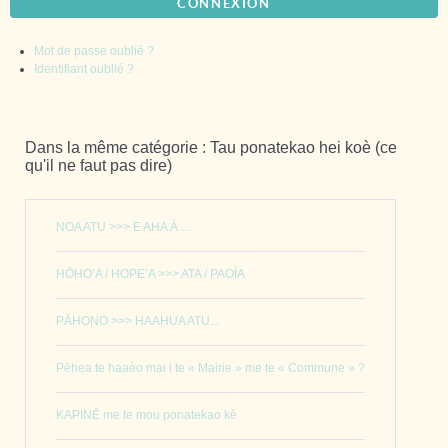
CONNEXION
Mot de passe oublié ?
Identifiant oublié ?
Dans la même catégorie : Tau ponatekao hei koè (ce
qu'il ne faut pas dire)
NOA ATU >>> E AHA À ...
HŌHO’A / HOPE’A >>> ATA / PAOÌA
PĀHONO >>> HAAHUA ATU...
Pēhea te haaèo mai i te « Mairie » me te « Commune » ?
KAPINĒ me te mou ponatekao kē