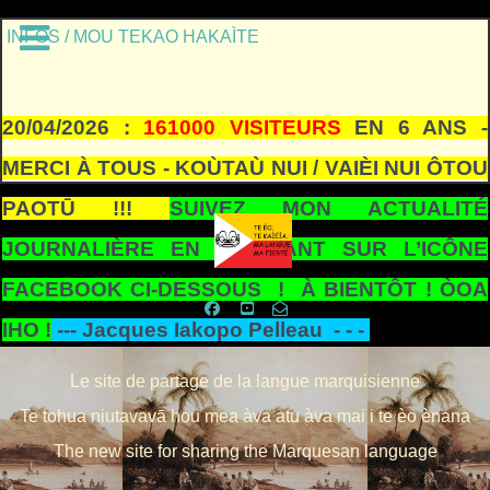
INFOS / MOU TEKAO HAKAÌTE
20/04/2026 :
161000 VISITEURS
EN 6 ANS -
MERCI À TOUS - KOÙTAÙ NUI / VAIÈI NUI ÔTOU
PAOTŪ !!!
SUIVEZ MON ACTUALITÉ
JOURNALIÈRE EN CLIQUANT SUR L’ICÔNE
FACEBOOK CI-DESSOUS ! À BIENTÔT ! ÒOA
IHO !
---
Jacques Iakopo Pelleau - - -
Le site de partage de la langue marquisienne
Te tohua niutavavā hou mea àva atu àva mai i te èo ènana
The new site for sharing the Marquesan language