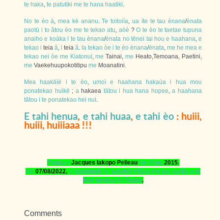
te
haka
,
te
patutiki
me
te
hana
haatiki
.
No
te
èo
à
,
mea
kē
ananu
.
Te
toitoiìa
,
ua
ìte
te
tau
ènana
/
ènata
paotū
i
to
âtou
èo
me
te
tekao
atu
,
aòè
?
O
te
èo
te
taetae
tupuna
anaiho
e
koàka
i
te
tau
ènana
/
ènata
no
tēnei
tai
hou
e
haahana
,
e
tekao
i
teia
â
,
i
teia
â
.
Ia
tekao
òe
i
te
èo
ènana
/
ènata
,
me
he
mea
e
tekao
nei
òe
me
Kiatonui
,
me
Tainai,
me
Heato,Temoana, Paetini,
me
Vaekehuupokotitipu
me
Moanatini.
Mea
haakāìè
i
te
èo
,
umoì
e
haahana
hakaùa
i
hua
mou
ponatekao
huìkē
;
a
hakaea
tātou
i
hua
hana
hopee
,
a
haahana
tātou
i
te
ponatekao
hei
nui
.
E
tahi
henua
,
e
tahi
huaa
,
e
tahi
èo
: huiii,
huiii, huiiiaaa !!!
Patuìa
e
Jacques Iakopo Pelleau
i
te
èhua
2015.
I
te
07/08/2022,
u
haatoitoiìa
te
patuhei
vāàna
i
te
tau
aahiìa
a
te
Haè
tuhuka
èo
ènana
.
Comments