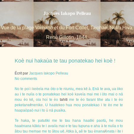
Jacques Iakopo Pelleau
Vue de la plage Vainaho et du Fort Collet, Taiohae, Nuku Hiva.
René Gillotin, 1844.
Koè nui hakaùa te tau ponatekao hei koè !
Écrit par
Jacques Iakopo Pelleau
No comments
No
te
poì
i
keèeìa
ma
òto
o
te
niuniu
,
mea
kē
à
.
Enā
te
ava
,
ua
òko
au
i
te
nuiìa
o
te
ponatekao
hei
koè
kaveìa
mai
me
i
òto
mai
o
nā
mou
èo
kē
,
oia
hoì
te
èo
tahiti
me
te
èo
farani
tihe
atu
i
te
èo
peketane
/
menike
.
U
haatekeo
hua
mou
ponatekao
i
te
èo
me
te
haapaòpaò
nui
i
to
ù
nā
puaìka
.
Te
haka
,
te
patutiki
me
te
tau
hana
haatiki
paotū
,
he
mou
haaènana
kākiu
te
i
avaiìa
mai
e
te
tau
tupuna
e
aha
à
te
nuiìa
o
to
âtou
tau
memae
me
to
âtou
uē
.
Atika
à
,
aê
te
tau
ènana
/
ènata
i
ìte
i