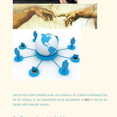
Oia
to
mua
kōhii
tutukiìa
e
au
i
te
peùaìa
o
to
ù
tohua
niutavavā
ma
he
èo
ènana
.
E
ùa
haaviviniìa
to
te
ponatekao
« lien »
ma
he
èo
farani
,
atià
mea
kē
ananu
.