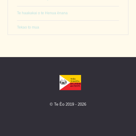
Te haakakai o te Henua ènana
Tekao to mua
© Te Èo 2019 - 2026