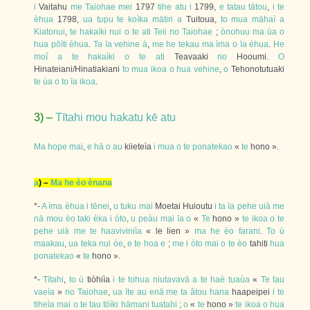
i
Vaitahu
me
Taiohae
mei
1797
tihe
atu
i
1799,
e
tatau
tātou
,
i
te
èhua
1798,
ua
tupu
te
koìka
mātiri
a
Tuitoua,
to
mua
māhaì
a
Kiatonui
,
te
hakaìki
nui
o
te
ati
Teii
no
Taiohae
;
ònohuu
ma
ùa
o
hua
pōìti
èhua
.
Ta
īa
vehine
à
,
me
he
tekau
ma
ìma
o
īa
èhua
.
He
moî
a
te
hakaìki
o
te
ati
Teavaaki
no
Hooumi.
O
Hinateiani/Hinatiakiani
to
mua
ikoa
o
hua
vehine
,
o
Tehonotutuaki
te
ùa
o
to
īa
ikoa
.
3) –
Tītahi
mou
hakatu
kē
atu
Ma
hope
mai
,
e
hā
o
au
kiieteìa
i
mua
o
te
ponatekao
«
te
hono ».
a
) –
Ma
he
èo
ènana
*-
A
ìma
èhua
i
tēnei
,
u
tuku
mai
Moetai Huioutu
i
ta
īa
pehe
uià
me
nā
mou
èo
taki
èka
i
òto
,
u
peàu
mai
īa
o
«
Te
hono »
te
ikoa
o
te
pehe
uià
me
te
haaviviniìa
« le lien »
ma
he
èo
farani
.
To
ù
maakau
,
ua
teka
nui
òe
,
e
te
hoa
e
;
me
i
òto
mai
o
te
èo
tahiti
hua
ponatekao
«
te
hono ».
*-
Tītahi
,
to
ù
tiòhiìa
i
te
tohua
niutavavā
a
te
haè
tuaùa
«
Te
tau
vaeìa
»
no
Taiohae
,
ua
ìte
au
enā
me
ta
âtou
hana
haapeipei
i
te
tiheìa
mai
o
te
tau
tōìki
hāmani
tuatahi
;
o
«
te
hono »
te
ikoa
o
hua