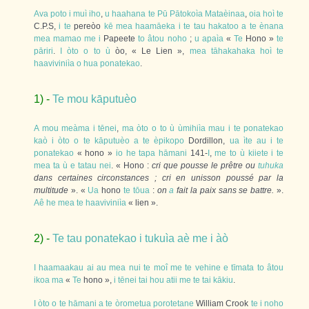
Ava
poto
i
muì
iho
,
u
haahana
te
Pū
Pātokoìa
Mataèinaa
,
oia
hoì
te
C.P.S,
i
te
pereòo
kē
mea
haamāeka
i
te
tau
hakatoo
a
te
ènana
mea
mamao
me
i
Papeete
to
âtou
noho
;
u
apaìa
«
Te
Hono »
te
pāriri
.
I
òto
o
to
ù
òo, « Le Lien »,
mea
tāhakahaka
hoì
te
haaviviniìa
o
hua
ponatekao
.
1) -
Te
mou
kāputuèo
A
mou
meàma
i
tēnei
,
ma
òto
o
to
ù
ùmihiìa
mau
i
te
ponatekao
kaò
i
òto
o
te
kāputuèo
a
te
èpikopo
Dordillon,
ua
ìte
au
i
te
ponatekao
« hono »
io
he
tapa
hāmani
141-
I
,
me
to
ù
kiiete
i
te
mea
ta
ù
e
tatau
nei
. « Hono :
cri que pousse le prêtre ou
tuhuka
dans certaines circonstances ; cri en unisson poussé par la
multitude
». «
Ua
hono
te
tōua
:
on
a
fait la paix sans se battre.
».
Aê
he
mea
te
haaviviniìa
« lien ».
2) -
Te
tau
ponatekao
i
tukuìa
aè
me
i
àò
I
haamaakau
ai
au
mea
nui
te
moî
me
te
vehine
e
tīmata
to
âtou
ikoa
ma
«
Te
hono »,
i
tēnei
tai
hou
atii
me
te
tai
kākiu
.
I
òto
o
te
hāmani
a
te
òrometua
porotetane
William Crook
te
i
noho