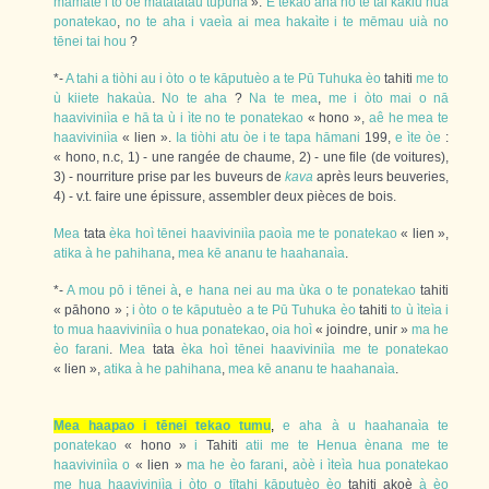
mamate
i
to
òe
matatatau
tupuna
».
E
tekao
ana
no
te
tai
kākiu
hua
ponatekao
,
no
te
aha
i
vaeìa
ai
mea
hakaìte
i
te
mēmau
uià
no
tēnei
tai
hou
?
*-
A
tahi
a
tiòhi
au
i
òto
o
te
kāputuèo
a
te
Pū
Tuhuka
èo
tahiti
me
to
ù
kiiete
hakaùa
.
No
te
aha
?
Na
te
mea
,
me
i
òto
mai
o
nā
haaviviniìa
e
hā
ta
ù
i
ìte
no
te
ponatekao
« hono »,
aê
he
mea
te
haaviviniìa
« lien ».
Ia
tiòhi
atu
òe
i
te
tapa
hāmani
199,
e
ìte
òe
:
« hono, n.c, 1) - une rangée de chaume, 2) - une file (de voitures),
3) - nourriture prise par les buveurs de
kava
après leurs beuveries,
4) - v.t. faire une épissure, assembler deux pièces de bois.
Mea
tata
èka
hoì
tēnei
haaviviniìa
paoìa
me
te
ponatekao
« lien »,
atika
à
he
pahihana
,
mea
kē
ananu
te
haahanaìa
.
*-
A
mou
pō
i
tēnei
à
,
e
hana
nei
au
ma
ùka
o
te
ponatekao
tahiti
« pāhono » ;
i
òto
o
te
kāputuèo
a
te
Pū
Tuhuka
èo
tahiti
to
ù
ìteìa
i
to
mua
haaviviniìa
o
hua
ponatekao
,
oia
hoì
« joindre, unir »
ma
he
èo
farani
.
Mea
tata
èka
hoì
tēnei
haaviviniìa
me
te
ponatekao
« lien »,
atika
à
he
pahihana
,
mea
kē
ananu
te
haahanaìa
.
Mea
haapao
i
tēnei
tekao
tumu
,
e
aha
à
u
haahanaìa
te
ponatekao
« hono »
i
Tahiti
atii
me
te
Henua
ènana
me
te
haaviviniìa
o
« lien »
ma
he
èo
farani
,
aòè
i
ìteìa
hua
ponatekao
me
hua
haaviviniìa
i
òto
o
tītahi
kāputuèo
èo
tahiti akoè
à
èo