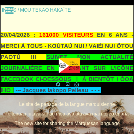
INFOS / MOU TEKAO HAKAÌTE
20/04/2026 :
161000 VISITEURS
EN 6 ANS -
MERCI À TOUS - KOÙTAÙ NUI / VAIÈI NUI ÔTOU
PAOTŪ !!!
SUIVEZ MON ACTUALITÉ
JOURNALIÈRE EN CLIQUANT SUR L’ICÔNE
FACEBOOK CI-DESSOUS ! À BIENTÔT ! ÒOA
IHO !
---
Jacques Iakopo Pelleau - - -
Le site de partage de la langue marquisienne
Te tohua niutavavā hou mea àva atu àva mai i te èo ènana
The new site for sharing the Marquesan language