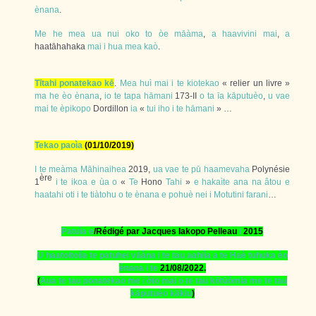
ènana
.
Me
he
mea
ua
nui
oko
to
òe
māàma
,
a
haavivini
mai
,
a
haatāhahaka
mai
i
hua
mea
kaò
.
Tītahi
ponatekao
kē
.
Mea
huì
mai
i
te
kiotekao
« relier un livre »
ma
he
èo
ènana
,
io
te
tapa
hāmani
173-II
o
ta
īa
kāputuèo
,
u
vae
mai
te
èpikopo
Dordillon
ia
«
tui
iho
i
te
hāmani
» …
Tekao
paoìa
(01/10/2019)
I
te
meàma
Māhinaihea
2019,
ua
vae
te
pū
haamevaha
Polynésie
ère
1
i
te
ikoa
e
ùa
o
«
Te
Hono
Tahi
»
e
hakaìte
ana
na
âtou
e
haatahi
oti
i
te
tiàtohu
o
te
ènana
e
pohuè
nei
i
Motutini
farani
…
Patuìa
e
/Rédigé par Jacques Iakopo Pelleau
i
2015
U
haatoitoiìa
te
patuhei
vāàna
i
te
tau
aahiìa
a
te
Haè
tuhuka
èo
ènana
i
te
21/08/2022.
(
Aua
te
tau
ponatekao
me
i
òto
mai
o
te
tau
kōtūòmia
me
te
tau
kāputuèo
kākiu
)