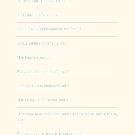
TE HONO ME TE HUMU (E hoì ?)
NĀ KŌMAÌ ÈNANA E ÙA
E TE TOA E (Tukuìa maakau na ù ta ù pu)
Te tau nūmera no tēnei tai hou
Mou toumaki ènana
E aha te hakatu o te èo ènana ?
Umaha te tohua niutavavā nei ?
Mou hakapeipeiìa kaikai ènana
Te hīmene huaa tumu o te Henua ènana : To te Henua ènana,
a tū !
Te tau vaitini o te tipa o te Henua ènana