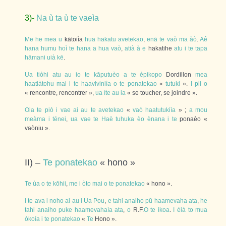
3)-
Na
ù
ta
ù
te
vaeìa
Me
he
mea
u
kātoiìa
hua
hakatu
avetekao
,
enā
te
vaò
ma
àò
.
Aê
hana
humu
hoì
te
hana
a
hua
vaò
,
atià
à
e
hakatihe
atu
i
te
tapa
hāmani
uià
kē
.
Ua
tiòhi
atu
au
io
te
kāputuèo
a
te
èpikopo
Dordillon
mea
haatiàtohu
mai
i
te
haaviviniìa
o
te
ponatekao
«
tutuki
».
I
pii
o
« rencontre, rencontrer »,
ua
ìte
au
ia
« se toucher, se joindre ».
Oia
te
piò
i
vae
ai
au
te
avetekao
«
vaò
haatutukiìa
» ;
a
mou
meàma
i
tēnei
,
ua
vae
te
Haè
tuhuka
èo
ènana
i
te
ponaèo «
vaòniu ».
II) –
Te
ponatekao
« hono »
Te
ùa
o
te
kōhii
,
me
i
òto
mai
o
te
ponatekao
« hono ».
I
te
ava
i
noho
ai
au
i
Ua
Pou
,
e
tahi
anaiho
pū
haamevaha
ata
,
he
tahi
anaiho
puke
haamevahaìa
ata
,
o
R.F.
O
te
ikoa
.
I
èià
to
mua
òkoìa
i
te
ponatekao
«
Te
Hono ».