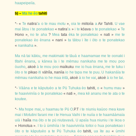
haapeipeiìa
.
b) –
Ma
he
èo
tahiti
*- «
Te
natira’
a
o
te
mau
motu
»,
oia
te
miitoiìa
a
Air Tahiti.
U
vae
mai
âtou
i
te
ponatekao
« natira’
a
»
i
te
kōava
o
te
ponatekao
«
Te
Hono »,
no
te
aha
?
Mea
tata
èka
te
ponatekao
« nati »
me
te
ponatekao
èo
ènana
« nani »
ta
tātou
i
ìte
i
òto
o
te
ponatekao
«
nanikaha
».
Ma
nā
tai
kākiu
,
me
makimaki
te
tāuà
e
haamamae
me
te
oonaki
i
tītahi
ènana
,
u
kānea
īa
i
te
mēmau
nanikaha
me
te
mou
poo
òuoho
, akoè
à
te
mou
poo
maìkuku
me
io
hua
ènana
,
me
te
tuku
i
òto
o
te
pikao
iti
vāhīìa, naniìa
io
he
tapa
me
te
puu
.
U
hakanāìa
te
mēmau
nanikaha
io
he
maa
èitā
, akoè
à
io
he
vai
, akoè
à
io
he
tai
.
*-
Vāàna
e
te
kāputuèo
a
te
Pū
Tuhuka
èo
tahiti,
o
«
humu
mau
»
te
haaviviniìa
o
te
ponatekao
« nati »,
mea
kē
ananu
me
te
ata
o
te
koutee
.
*-
Ma
hope
mai
,
u
haamau
te
Pū
O
.P.T
i
te
niuniu
kaùoo
mea
kave
mai
i
Motutini
farani
me
i
te
Henua
Vaihi
i
te
nuiìa
o
te
haamāàmaìa
uià
i
haììa
ma
òto
o
te
pū
niutavavā
.
U
apaìa
hua
niuniu
i
te
ikoa
o
« Honotua ».
I
to
ù
ùmihiìa
i
te
haaviviniìa
toitoi
o
hua
ponatekao
i
òto
o
te
kāputuèo
a
te
Pū
Tuhuka
èo
tahiti,
ua
ìte
au
«
ùmihi