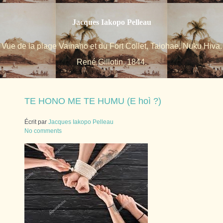
Jacques Iakopo Pelleau
Vue de la plage Vainaho et du Fort Collet, Taiohae, Nuku Hiva.
René Gillotin, 1844.
TE HONO ME TE HUMU (E hoì ?)
Écrit par
Jacques Iakopo Pelleau
No comments