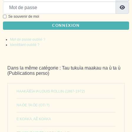
Mot de passe
Sh
Se souvenir de moi
CONNEXION
Mot de passe oublié ?
Identifiant oublié ?
Dans la même catégorie : Tau tukuìa maakau na ù ta ù
(Publications perso)
HAAKĀÌÈÌA IA LOUIS ROLLIN (1887-1972)
NA ÒE TA ÒE (OTI ?)
E KOÀKA, AÊ KOÀKA