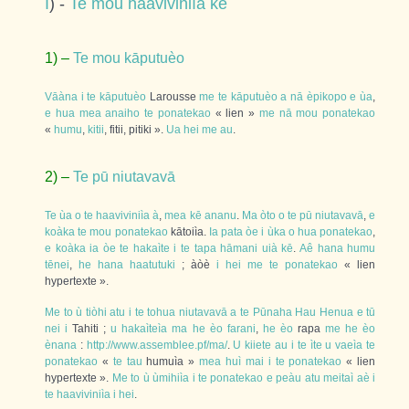
I
) -
Te
mou
haaviviniìa
kē
1) –
Te
mou
kāputuèo
Vāàna
i
te
kāputuèo
Larousse
me
te
kāputuèo
a
nā
èpikopo
e
ùa
,
e
hua
mea
anaiho
te
ponatekao
« lien »
me
nā
mou
ponatekao
«
humu
,
kitii
, fitii, pitiki ».
Ua
hei
me
au
.
2) –
Te
pū
niutavavā
Te
ùa
o
te
haaviviniìa
à
,
mea
kē
ananu
.
Ma
òto
o
te
pū
niutavavā
,
e
koàka
te
mou
ponatekao
kātoiìa.
Ia
pata
òe
i
ùka
o
hua
ponatekao
,
e
koàka
ia
òe
te
hakaìte
i
te
tapa
hāmani
uià
kē
.
Aê
hana
humu
tēnei
,
he
hana
haatutuki
; àòè
i
hei
me
te
ponatekao
« lien
hypertexte ».
Me
to
ù
tiòhi
atu
i
te
tohua
niutavavā
a
te
Pūnaha
Hau
Henua
e
tū
nei
i
Tahiti ;
u
hakaìteìa
ma
he
èo
farani
,
he
èo
rapa
me
he
èo
ènana
:
http://www.assemblee.pf/ma/
.
U
kiiete
au
i
te
ìte
u
vaeìa
te
ponatekao
«
te
tau
humuìa »
mea
huì
mai
i
te
ponatekao
« lien
hypertexte ».
Me
to
ù
ùmihiìa
i
te
ponatekao
e
peàu
atu
meitaì
aè
i
te
haaviviniìa
i
hei
.