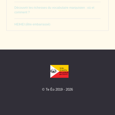
Découvrir les richesses du vocabulaire marquisien : où et
comment ?
HEIHEI (être embarrassé)
© Te Èo 2019 - 2026