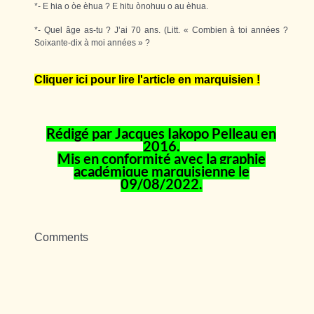
*- E hia o òe èhua ? E hitu ònohuu o au èhua.
*- Quel âge as-tu ? J’ai 70 ans. (Litt. « Combien à toi années ?
Soixante-dix à moi années » ?
Cliquer ici pour lire l'article en marquisien !
Rédigé par Jacques Iakopo Pelleau en
2016.
Mis en conformité avec la graphie
académique marquisienne le
0
9
/08/2022.
Comments