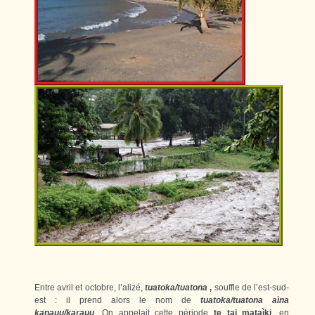
Entre avril et octobre, l’alizé,
tuatoka/tuatona
,
souffle de l’est-sud-
est : il prend alors le nom de
tuatoka/tuatona
aìna
kanauu/karauu
. On appelait cette période
te tai mataìki
, en