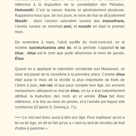
référence à la disparition de la constellation des Pléiades,
Heimataìki
.
C’est la saison fraiche et généralement pluvieuse.
Rappelons-nous que, de nos jours, le mois de mai se dit justement
Mataìki
; dans l’ancien calendrier lunaire des
ènana/ènata
,
l’année lunaire se nommait
puni
,
et
mataìki
en était le premier
mois.
De novembre à mars, l’alizé souffle du nord-nord-est, on le
nomme
tuatoka/tuatona
aìna tiu
, et la période s’appelait
te tai
èhua
;
èhua
est le nom que porte désormais le mois de janvier,
Èhua
.
Quand on a appliqué le calendrier occidental aux Marquises, ce
mois est passé de la neuvième à la première place. Comme
èhua
était aussi le mois de la récolte la plus importante de fruits de
l’arbre à pain,
mei nui
, et que pour compter leur âge, les anciens
marquisiens utilisaient ce mot de
èhua
, on lui a tout naturellement
attribué la traduction des mots
an et année
.
Èhua
fait donc
référence, à la fois au mois de janvier, et à l’année par lequel elle
commence (D’après G. Dening p. 71).
>>> Ce mot sert donc aussi à dire son âge. Pour expliquer qu'on a
tel ou tel âge, on dit en fait qu'on a « tant ou tant de récoltes de fruit
d'arbre à pain/mei » :