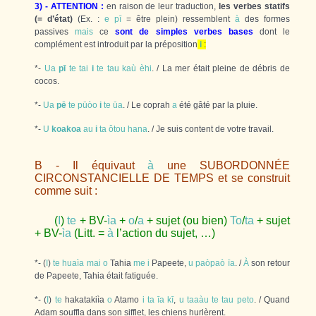
3) - ATTENTION :
en raison de leur traduction,
les verbes statifs
(= d’état)
(Ex. :
e
pī
= être plein) ressemblent
à
des formes
passives
mais
ce
sont de simples verbes bases
dont le
complément est introduit par la préposition
i
:
*-
Ua
pī
te
tai
i
te
tau
kaù
èhi
. / La mer était pleine de débris de
cocos.
*-
Ua
pē
te
pūòo
i
te
ūa
. / Le coprah
a
été gâté par la pluie.
*-
U
koakoa
au
i
ta
ôtou
hana
. / Je suis content de votre travail.
B - Il équivaut
à
une SUBORDONNÉE
CIRCONSTANCIELLE DE TEMPS et se construit
comme suit :
(
I
)
te
+ BV-
ìa
+
o
/
a
+ sujet (ou bien)
To
/
ta
+ sujet
+ BV-
ìa
(Litt. =
à
l’action du sujet, …)
*- (
I
)
te
huaìa
mai
o
Tahia
me
i
Papeete,
u
paòpaò
īa
. /
À
son retour
de Papeete, Tahia était fatiguée.
*- (
I
)
te
hakatakiìa
o
Atamo
i
ta
īa
kī
,
u
taaàu
te
tau
peto
. / Quand
Adam souffla dans son sifflet, les chiens hurlèrent.