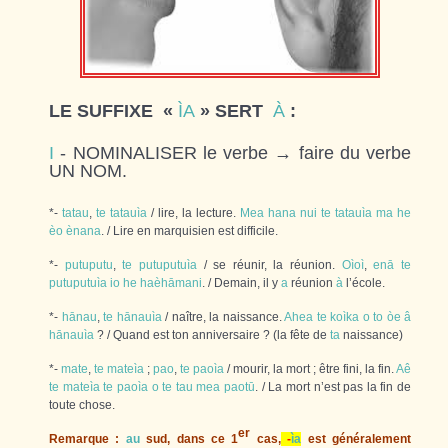
LE SUFFIXE «
ÌA
» SERT
À
:
I
- NOMINALISER le verbe → faire du verbe
UN NOM.
*-
tatau
,
te
tatauìa
/ lire, la lecture.
Mea
hana
nui
te
tatauìa
ma
he
èo
ènana
. / Lire en marquisien est difficile.
*-
putuputu
,
te
putuputuìa
/ se réunir, la réunion.
Oìoì
,
enā
te
putuputuìa
io
he
haèhāmani
. / Demain, il y
a
réunion
à
l’école.
*-
hānau
,
te
hānauìa
/ naître, la naissance.
Ahea
te
koìka
o
to
òe
â
hānauìa
? / Quand est ton anniversaire ? (la fête de
ta
naissance)
*-
mate
,
te
mateìa
;
pao
,
te
paoìa
/ mourir, la mort ; être fini, la fin.
Aê
te
mateìa
te
paoìa
o
te
tau
mea
paotū
. / La mort n’est pas la fin de
toute chose.
er
Remarque :
au
sud, dans ce 1
cas,
-
ìa
est généralement