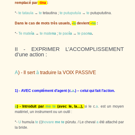
remplacé par
-tina
:
*-
te
tatauìa
→
te
tetautina ;
te
putuputuìa
→
te
putupututina.
Dans le cas de mots très usuels,
-
ìa
devient
-
na
:
*-
Te
mate
ìa
→
te
mate
na
;
te
pao
ìa
→
te
pao
na
.
II - EXPRIMER L’ACCOMPLISSEMENT
d’une action :
A
) - Il sert
à
traduire la VOIX PASSIVE
1) - AVEC complément d’agent (c.
a
.) – celui qui fait l’action.
a
) - Introduit par
me
te
(avec le, la…),
si le c.
a
. est un moyen
matériel, un instrument ou un outil :
*-
U
humuìa
te
(
i
)
hovare
me
te
pūrutu. / Le cheval
a
été attaché par
la bride.