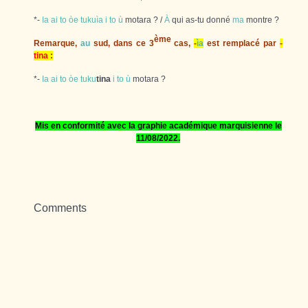
*-
Ia
ai
to
òe
tukuìa
i
to
ù
motara ? /
À
qui as-tu donné
ma
montre ?
ème
Remarque,
au
sud, dans ce 3
cas,
-
ìa
est remplacé par
-
tina
:
*-
Ia
ai
to
òe
tuku
tina
i
to
ù
motara ?
Mis en conformité avec la graphie académique marquisienne le
11
/08/2022.
Comments