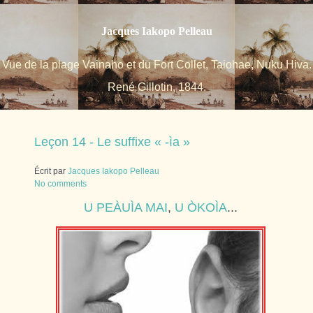
Jacques Iakopo Pelleau
Vue de la plage Vainaho et du Fort Collet, Taiohae, Nuku Hiva.
René Gillotin, 1844.
Leçon 14 - Le suffixe « -ìa »
Écrit par
Jacques Iakopo Pelleau
No comments
U
PEÀUÌA
MAI
,
U
ÒKOÌA
...