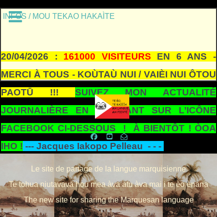
INFOS / MOU TEKAO HAKAÌTE
20/04/2026 :
161000 VISITEURS
EN 6 ANS -
MERCI À TOUS - KOÙTAÙ NUI / VAIÈI NUI ÔTOU
PAOTŪ !!!
SUIVEZ MON ACTUALITÉ
JOURNALIÈRE EN CLIQUANT SUR L’ICÔNE
FACEBOOK CI-DESSOUS ! À BIENTÔT ! ÒOA
IHO !
---
Jacques Iakopo Pelleau - - -
Le site de partage de la langue marquisienne
Te tohua niutavavā hou mea àva atu àva mai i te èo ènana
The new site for sharing the Marquesan language