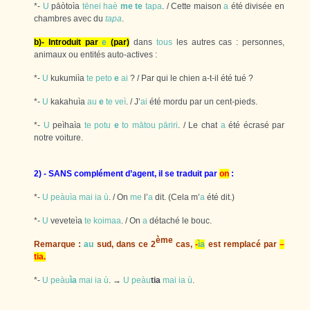
*-
U
pāòtoìa
tēnei
haè
me
te
tapa
. / Cette maison
a
été divisée en
chambres avec du
tapa
.
b)- Introduit par
e
(par)
dans
tous
les autres cas : personnes,
animaux ou entités auto-actives :
*-
U
kukumiìa
te
peto
e
ai
? / Par qui le chien a-t-il été tué ?
*-
U
kakahuìa
au
e
te
veì
. / J’
ai
été mordu par un cent-pieds.
*-
U
peìhaìa
te
potu
e
to
mātou
pāriri
. / Le chat
a
été écrasé par
notre voiture.
2) - SANS complément d’agent, il se traduit par
on
:
*-
U
peàuìa
mai
ia
ù
. / On
me
l’
a
dit. (Cela m’
a
été dit.)
*-
U
veveteìa
te
koimaa
. / On
a
détaché le bouc.
ème
Remarque :
au
sud, dans ce 2
cas,
-
ìa
est remplacé par
–
tia.
*-
U
peàu
ìa
mai
ia
ù
. →
U
peàu
tia
mai
ia
ù
.