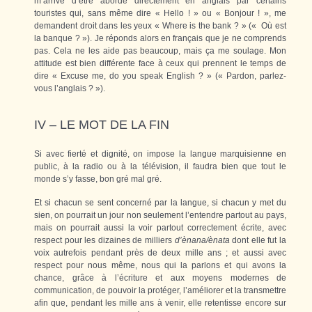
m’arrive d’être abordé directement en anglais par certains
touristes qui, sans même dire « Hello ! » ou « Bonjour ! », me
demandent droit dans les yeux « Where is the bank ? » (« Où est
la banque ? »). Je réponds alors en français que je ne comprends
pas. Cela ne les aide pas beaucoup, mais ça me soulage. Mon
attitude est bien différente face à ceux qui prennent le temps de
dire « Excuse me, do you speak English ? » (« Pardon, parlez-
vous l’anglais ? »).
IV – LE MOT DE LA FIN
Si avec fierté et dignité, on impose la langue marquisienne en
public, à la radio ou à la télévision, il faudra bien que tout le
monde s’y fasse, bon gré mal gré.
Et si chacun se sent concerné par la langue, si chacun y met du
sien, on pourrait un jour non seulement l’entendre partout au pays,
mais on pourrait aussi la voir partout correctement écrite, avec
respect pour les dizaines de milliers
d’ènana/ènata
dont elle fut la
voix autrefois pendant près de deux mille ans ; et aussi avec
respect pour nous même, nous qui la parlons et qui avons la
chance, grâce à l’écriture et aux moyens modernes de
communication, de pouvoir la protéger, l’améliorer et la transmettre
afin que, pendant les mille ans à venir, elle retentisse encore sur