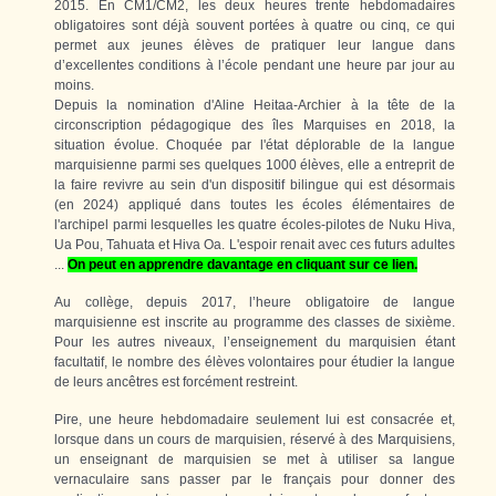
2015. En CM1/CM2, les deux heures trente hebdomadaires
obligatoires sont déjà souvent portées à quatre ou cinq, ce qui
permet aux jeunes élèves de pratiquer leur langue dans
d’excellentes conditions à l’école pendant une heure par jour au
moins.
Depuis la nomination d'Aline Heitaa-Archier à la tête de la
circonscription pédagogique des îles Marquises en 2018, la
situation évolue. Choquée par l'état déplorable de la langue
marquisienne parmi ses quelques 1000 élèves, elle a entreprit de
la faire revivre au sein d'un dispositif bilingue qui est désormais
(en 2024) appliqué dans toutes les écoles élémentaires de
l'archipel parmi lesquelles les quatre écoles-pilotes de Nuku Hiva,
Ua Pou, Tahuata et Hiva Oa. L'espoir renait avec ces futurs adultes
...
On peut en apprendre davantage en cliquant sur ce lien.
Au collège, depuis 2017, l’heure obligatoire de langue
marquisienne est inscrite au programme des classes de sixième.
Pour les autres niveaux, l’enseignement du marquisien étant
facultatif, le nombre des élèves volontaires pour étudier la langue
de leurs ancêtres est forcément restreint.
Pire, une heure hebdomadaire seulement lui est consacrée et,
lorsque dans un cours de marquisien, réservé à des Marquisiens,
un enseignant de marquisien se met à utiliser sa langue
vernaculaire sans passer par le français pour donner des