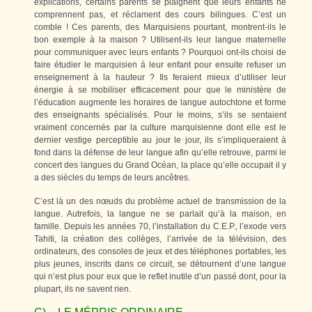
explications, certains parents se plaignent que leurs enfants ne
comprennent pas, et réclament des cours bilingues. C’est un
comble ! Ces parents, des Marquisiens pourtant, montrent-ils le
bon exemple à la maison ? Utilisent-ils leur langue maternelle
pour communiquer avec leurs enfants ? Pourquoi ont-ils choisi de
faire étudier le marquisien à leur enfant pour ensuite refuser un
enseignement à la hauteur ? Ils feraient mieux d’utiliser leur
énergie à se mobiliser efficacement pour que le ministère de
l’éducation augmente les horaires de langue autochtone et forme
des enseignants spécialisés. Pour le moins, s’ils se sentaient
vraiment concernés par la culture marquisienne dont elle est le
dernier vestige perceptible au jour le jour, ils s’impliqueraient à
fond dans la défense de leur langue afin qu’elle retrouve, parmi le
concert des langues du Grand Océan, la place qu’elle occupait il y
a des siècles du temps de leurs ancêtres.
C’est là un des nœuds du problème actuel de transmission de la
langue. Autrefois, la langue ne se parlait qu’à la maison, en
famille. Depuis les années 70, l’installation du C.E.P., l’exode vers
Tahiti, la création des collèges, l’arrivée de la télévision, des
ordinateurs, des consoles de jeux et des téléphones portables, les
plus jeunes, inscrits dans ce circuit, se détournent d’une langue
qui n’est plus pour eux que le reflet inutile d’un passé dont, pour la
plupart, ils ne savent rien.