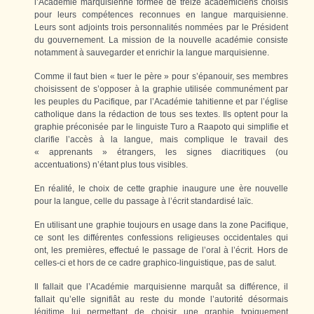
l’Académie marquisienne formée de treize académiciens choisis
pour leurs compétences reconnues en langue marquisienne.
Leurs sont adjoints trois personnalités nommées par le Président
du gouvernement. La mission de la nouvelle académie consiste
notamment à sauvegarder et enrichir la langue marquisienne.
Comme il faut bien « tuer le père » pour s’épanouir, ses membres
choisissent de s’opposer à la graphie utilisée communément par
les peuples du Pacifique, par l’Académie tahitienne et par l’église
catholique dans la rédaction de tous ses textes. Ils optent pour la
graphie préconisée par le linguiste Turo a Raapoto qui simplifie et
clarifie l’accès à la langue, mais complique le travail des
« apprenants » étrangers, les signes diacritiques (ou
accentuations) n’étant plus tous visibles.
En réalité, le choix de cette graphie inaugure une ère nouvelle
pour la langue, celle du passage à l’écrit standardisé laïc.
En utilisant une graphie toujours en usage dans la zone Pacifique,
ce sont les différentes confessions religieuses occidentales qui
ont, les premières, effectué le passage de l’oral à l’écrit. Hors de
celles-ci et hors de ce cadre graphico-linguistique, pas de salut.
Il fallait que l’Académie marquisienne marquât sa différence, il
fallait qu’elle signifiât au reste du monde l’autorité désormais
légitime lui permettant de choisir une graphie typiquement