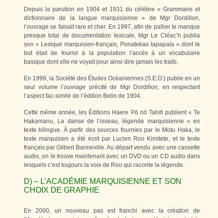
Depuis la parution en 1904 et 1931 du célèbre « Grammaire et
dictionnaire de la langue marquisienne » de Mgr Dordillon,
l’ouvrage se faisait rare et cher. En 1997, afin de pallier le manque
presque total de documentation lexicale, Mgr Le Cléac’h publia
son « Lexique marquisien-français, Ponatekao tapapaìa » dont le
but était de fournir à la population l’accès à un vocabulaire
basique dont elle ne voyait pour ainsi dire jamais les traits.
En 1999, la Société des Études Océaniennes (S.E.O.) publie en un
seul volume l’ouvrage précité de Mgr Dordillon, en respectant
l’aspect fac-similé de l’édition Belin de 1904.
Cette même année, les Éditions Haere Pō nō Tahiti publient « Te
Hakamanu, La danse de l’oiseau, légende marquisienne » en
texte bilingue. À partir des sources fournies par le Motu Haka, le
texte marquisien a été écrit par Lucien Roo Kimitete, et le texte
français par Gilbert Banneville. Au départ vendu avec une cassette
audio, on le trouve maintenant avec un DVD ou un CD audio dans
lesquels c’est toujours la voix de Roo qui raconte la légende.
D) – L’ACADÉMIE MARQUISIENNE ET SON
CHOIX DE GRAPHIE
En 2000, un nouveau pas est franchi avec la création de