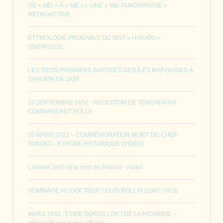
DE « MEI » À « ME I », UNE « ME-TAMORPHOSE »
RÉTROACTIVE…
ÉTYMOLOGIE PROBABLE DU MOT « HAKAÌKI »
(28/04/2023)
LES TROIS PREMIERS BAPTISÉS DES ÎLES MARQUISES À
TAHUATA EN 1839
10 SEPTEMBRE 1852 - REDDITION DE TEMOANA AU
COMMANDANT BOLLE
20 MARS 2022 – COMMÉMORATION MORT DU CHEF
PAKOKO - EXPOSÉ HISTORIQUE (VIDÉO)
L'année 1845 et la mort de Pakoko - Audio
HOMMAGE AU DOCTEUR LOUIS ROLLIN (1887-1972)
MARS 1863 : CODE DORDILLON / DE LA RICHERIE –
Intégralité des textes officiels