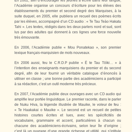
En 2002, afin d’encourager les jeunes à écrire dans leur langue,
l’Académie organise un concours d’écriture pour les élèves des
établissements du premier et second degré des Marquises, à la
suite duquel, en 2005, elle publiera un recueil des poèmes écrits
par les élèves, accompagné d’un CD audio : « Te Tau Teào Hakatu
Tahi ». Les textes, rédigés dans les deux parlers nord et sud, sont
lus par des adultes qui donnent à ces lignes une force nouvelle
très émouvante.
En 2006, l’Académie publie « Mou Ponatekao », son premier
lexique français-marquisien de mots nouveaux.
En 2006 aussi, feu le C.R.D.P publie « Ē te Tau Tōìki… » à
l’intention des enseignants marquisiens du premier et du second
degré, afin de leur fournir un véritable catalogue d’énoncés à
utiliser en classe ; une bonne partie des académiciens a participé
à sa rédaction, c’est un outil moderne très précieux.
En 2007, l’Académie publie deux ouvrages avec un CD audio qui
amplifie leur portée linguistique. Le premier raconte, dans le parler
de Nuku Hiva, la légende illustrée de Mauike, le voleur de feu :
« Te Haakakai o Mauike ». Le second est un recueil de petites
histoires courtes écrites et lues, avec les spécificités de
vocabulaire, grammaire et accent, particulières à chacun ou
chacune des académiciens-écrivains, selon leur île d’origine ;
c’est là un ouvrage d’une grande richesse et utilité, qui s’intitule