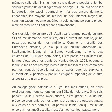
mémoire culturelle. Et si, un jour, ce site devenu populaire, tombe
sous les yeux d’un des dirigeants de ce pays, il lui faudra se poser
la question de savoir pourquoi on n’a pas encore donné à
l’Académie les moyens de réaliser un site internet, moyen de
communication moderne supérieur à celui qu’une personne privée
a été en mesure de finaliser sans subventions.
Car c’est bien de culture qu’il s’agit ; sans langue, pas de culture.
Si l’on me demande qu’elle est, ou ce qu’est ma culture, je ne
peux pas parler de mes traditions. Comme la majorité des
Européens citadins, je n’ai plus de culture ancestrale ou
traditionnelle. Même si ma lignée vendéenne remonte aux
environs de 1600 des deux côtés, il est passé des milliards de
tonnes d’eau sous les ponts de Nantes depuis 1793, époque à
laquelle mes ancêtres royalistes étaient massacrés par centaines
par les troupes révolutionnaires, et après que les survivants
eussent été « pacifiés » par leur épigone impérial ; de culture
ancestrale, je n’en ai plus.
Au collège-lycée catholique où j’ai fait mes études, on nous
expliquait que nous serions un jour l’élite de note pays. Si je suis
parvenu à leur terme avec succès, c’est grâce à la double
présence prégnante de mes parents et de mes professeurs ; mais,
aux côtés de ces derniers, j’ai perdu le faible lien qui me reliait
encore à mes ancêtres, allant jusqu’à mépriser leur paysannerie.