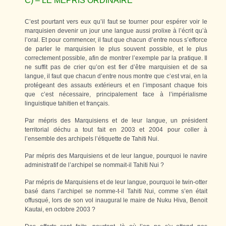
C) – LE MÉPRIS ORDINAIRE
C’est pourtant vers eux qu’il faut se tourner pour espérer voir le
marquisien devenir un jour une langue aussi prolixe à l’écrit qu’à
l’oral. Et pour commencer, il faut que chacun d’entre nous s’efforce
de parler le marquisien le plus souvent possible, et le plus
correctement possible, afin de montrer l’exemple par la pratique. Il
ne suffit pas de crier qu’on est fier d’être marquisien et de sa
langue, il faut que chacun d’entre nous montre que c’est vrai, en la
protégeant des assauts extérieurs et en l’imposant chaque fois
que c’est nécessaire, principalement face à l’impérialisme
linguistique tahitien et français.
Par mépris des Marquisiens et de leur langue, un président
territorial déchu a tout fait en 2003 et 2004 pour coller à
l’ensemble des archipels l’étiquette de Tahiti Nui.
Par mépris des Marquisiens et de leur langue, pourquoi le navire
administratif de l’archipel se nommait-il Tahiti Nui ?
Par mépris de Marquisiens et de leur langue, pourquoi le twin-otter
basé dans l’archipel se nomme-t-il Tahiti Nui, comme s’en était
offusqué, lors de son vol inaugural le maire de Nuku Hiva, Benoit
Kautai, en octobre 2003 ?