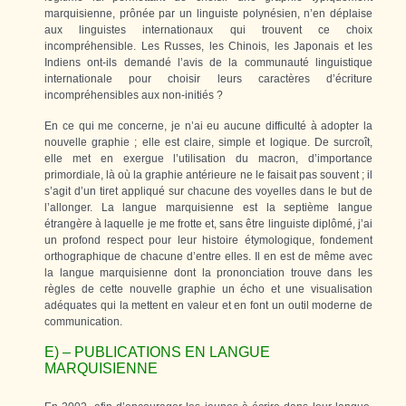
marquisienne, prônée par un linguiste polynésien, n’en déplaise
aux linguistes internationaux qui trouvent ce choix
incompréhensible. Les Russes, les Chinois, les Japonais et les
Indiens ont-ils demandé l’avis de la communauté linguistique
internationale pour choisir leurs caractères d’écriture
incompréhensibles aux non-initiés ?
En ce qui me concerne, je n’ai eu aucune difficulté à adopter la
nouvelle graphie ; elle est claire, simple et logique. De surcroît,
elle met en exergue l’utilisation du macron, d’importance
primordiale, là où la graphie antérieure ne le faisait pas souvent ; il
s’agit d’un tiret appliqué sur chacune des voyelles dans le but de
l’allonger. La langue marquisienne est la septième langue
étrangère à laquelle je me frotte et, sans être linguiste diplômé, j’ai
un profond respect pour leur histoire étymologique, fondement
orthographique de chacune d’entre elles. Il en est de même avec
la langue marquisienne dont la prononciation trouve dans les
règles de cette nouvelle graphie un écho et une visualisation
adéquates qui la mettent en valeur et en font un outil moderne de
communication.
E) – PUBLICATIONS EN LANGUE
MARQUISIENNE