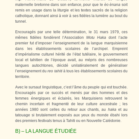
maternelle bretonne dans son enfance, pour que le
èo ènana
soit
remis en usage dans la liturgie et les textes sacrés de la religion
catholique, donnant ainsi à voir à ses fidèles la lumière au bout du
tunnel.
Encouragés par une telle détermination, le 31 mars 1979, ces
mêmes fidèles fondèrent l’Association
Motu Haka
dont l’acte
premier fut d’imposer l’enseignement de la langue marquisienne
dans les établissements scolaires de l’archipel. Empreint
d’impérialisme culturel hérité de l’état tutélaire, le gouvernement
local et tahitien de l’époque avait, au mépris des nombreuses
langues autochtones, décidé unilatéralement de généraliser
l’enseignement du
reo tahiti
à tous les établissements scolaires du
territoire.
Avec le sursaut linguistique, c’est l’âme du peuple qui est touchée.
Encouragés par ce succès et menés par des hommes et des
femmes énergiques et éclairés, les Marquisiens retrouvent le
chemin incertain et fragmenté de leur culture ancestrale ; les
années 1980 sont celles du retour aux chants, au
haka
et au
tatouage si brutalement exposés aux yeux du monde ébahi lors
des premiers festivals tenus à Tahiti ou en Nouvelle Calédonie.
B) – LA LANGUE ÉTUDIÉE