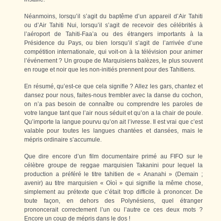
Néanmoins, lorsqu’il s’agit du baptême d’un appareil d’Air Tahiti
ou d’Air Tahiti Nui, lorsqu’il s’agit de recevoir des célébrités à
l’aéroport de Tahiti-Faa’a ou des étrangers importants à la
Présidence du Pays, ou bien lorsqu’il s’agit de l’arrivée d’une
compétition internationale, qui voit-on à la télévision pour animer
l’événement ? Un groupe de Marquisiens balèzes, le plus souvent
en rouge et noir que les non-initiés prennent pour des Tahitiens.
En résumé, qu’est-ce que cela signifie ? Allez les gars, chantez et
dansez pour nous, faites-nous trembler avec la danse du cochon,
on n’a pas besoin de connaître ou comprendre les paroles de
votre langue tant que l’air nous séduit et qu’on a la chair de poule.
Qu’importe la langue pourvu qu’on ait l’ivresse. Il est vrai que c’est
valable pour toutes les langues chantées et dansées, mais le
mépris ordinaire s’accumule.
Que dire encore d’un film documentaire primé au FIFO sur le
célèbre groupe de reggae marquisien Takanini pour lequel la
production a préféré le titre tahitien de « Ananahi » (Demain ;
avenir) au titre marquisien « Oìoì » qui signifie la même chose,
simplement au prétexte que c’était trop difficile à prononcer. De
toute façon, en dehors des Polynésiens, quel étranger
prononcerait correctement l’un ou l’autre ce ces deux mots ?
Encore un coup de mépris dans le dos !