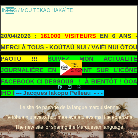
INFOS / MOU TEKAO HAKAÌTE
20/04/2026 :
161000 VISITEURS
EN 6 ANS -
MERCI À TOUS - KOÙTAÙ NUI / VAIÈI NUI ÔTOU
PAOTŪ !!!
SUIVEZ MON ACTUALITÉ
JOURNALIÈRE EN CLIQUANT SUR L’ICÔNE
FACEBOOK CI-DESSOUS ! À BIENTÔT ! ÒOA
IHO !
---
Jacques Iakopo Pelleau - - -
Le site de partage de la langue marquisienne
Te tohua niutavavā hou mea àva atu àva mai i te èo ènana
The new site for sharing the Marquesan language