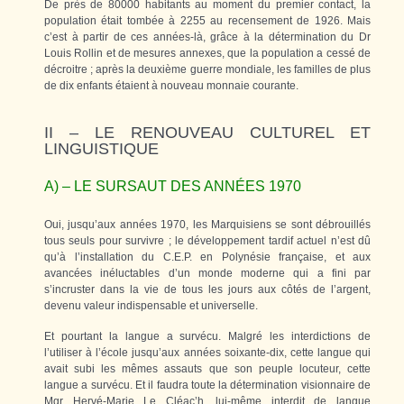
De près de 80000 habitants au moment du premier contact, la
population était tombée à 2255 au recensement de 1926. Mais
c’est à partir de ces années-là, grâce à la détermination du Dr
Louis Rollin et de mesures annexes, que la population a cessé de
décroitre ; après la deuxième guerre mondiale, les familles de plus
de dix enfants étaient à nouveau monnaie courante.
II – LE RENOUVEAU CULTUREL ET
LINGUISTIQUE
A) – LE SURSAUT DES ANNÉES 1970
Oui, jusqu’aux années 1970, les Marquisiens se sont débrouillés
tous seuls pour survivre ; le développement tardif actuel n’est dû
qu’à l’installation du C.E.P. en Polynésie française, et aux
avancées inéluctables d’un monde moderne qui a fini par
s’incruster dans la vie de tous les jours aux côtés de l’argent,
devenu valeur indispensable et universelle.
Et pourtant la langue a survécu. Malgré les interdictions de
l’utiliser à l’école jusqu’aux années soixante-dix, cette langue qui
avait subi les mêmes assauts que son peuple locuteur, cette
langue a survécu. Et il faudra toute la détermination visionnaire de
Mgr Hervé-Marie Le Cléac’h, lui-même interdit de langue