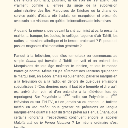
Des efforts sont faits, pourtant, là où l’on ne s’y attend pas
vraiment, comme à l’entrée du siège de la subdivision
administrative des Îles Marquises de Taiohae où la charte du
service public d’état a été traduite en marquisien et présentée
avec soin aux visiteurs en quête d’informations administratives.
À quand, la même chose devant la cité administrative, la poste, la
mairie, la banque, les écoles, le collège, l’agence d’air Tahiti, les
radios, la mission catholique et le temple protestant ? Et pourquoi
pas les magasins d’alimentation générale ?
Partout à la télévision, des élus territoriaux ou communaux au
simple
ènana
qui travaille à Tahiti, on voit et on entend des
Marquisiens de tout âge maîtriser le tahitien, et tout le monde
trouve ça normal. Même s’il y a sûrement des Tahitiens qui parlent
le marquisien, en a-t-on jamais vu ou entendu parler le marquisien
à la télévision ou à la radio, en dehors de quelques émissions
spécialisées ? (Ces derniers mois, il faut être honnête et dire qu’il
est arrivé d’en voir et d’en entendre à la télévision lors de
ère
ère
reportages). Sur Polynésie la 1
radio, sur Polynésie la 1
télévision ou sur T.N.T.V., a-t-on jamais vu ou entendu le bulletin
météo en
reo maòhi
nous gratifier de prévisions en langue
marquisienne quant il s’agit du temps prévu au Henua Ènana, que
certains ignorants irrespectueux continuent encore à appeler
Matuita mā
ou
te Fenua Nuuhiva
? Le mépris ordinaire s’est
installé.