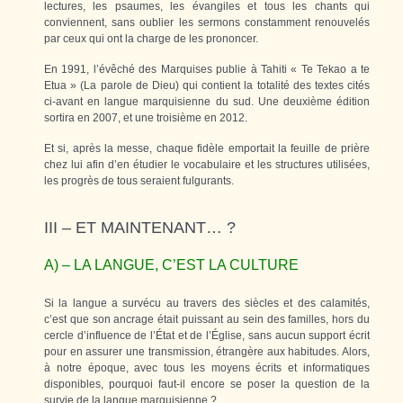
lectures, les psaumes, les évangiles et tous les chants qui
conviennent, sans oublier les sermons constamment renouvelés
par ceux qui ont la charge de les prononcer.
En 1991, l’évêché des Marquises publie à Tahiti « Te Tekao a te
Etua » (La parole de Dieu) qui contient la totalité des textes cités
ci-avant en langue marquisienne du sud. Une deuxième édition
sortira en 2007, et une troisième en 2012.
Et si, après la messe, chaque fidèle emportait la feuille de prière
chez lui afin d’en étudier le vocabulaire et les structures utilisées,
les progrès de tous seraient fulgurants.
III – ET MAINTENANT… ?
A) – LA LANGUE, C’EST LA CULTURE
Si la langue a survécu au travers des siècles et des calamités,
c’est que son ancrage était puissant au sein des familles, hors du
cercle d’influence de l’État et de l’Église, sans aucun support écrit
pour en assurer une transmission, étrangère aux habitudes. Alors,
à notre époque, avec tous les moyens écrits et informatiques
disponibles, pourquoi faut-il encore se poser la question de la
survie de la langue marquisienne ?