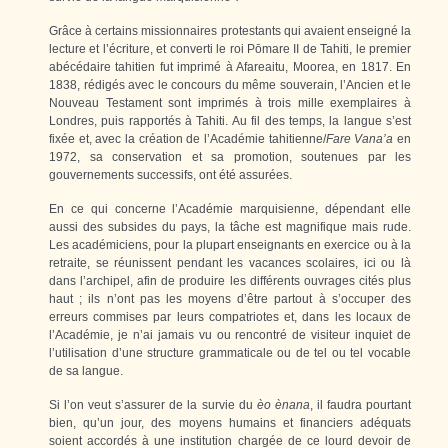
Grâce à certains missionnaires protestants qui avaient enseigné la
lecture et l’écriture, et converti le roi Pōmare II de Tahiti, le premier
abécédaire tahitien fut imprimé à Afareaitu, Moorea, en 1817. En
1838, rédigés avec le concours du même souverain, l’Ancien et le
Nouveau Testament sont imprimés à trois mille exemplaires à
Londres, puis rapportés à Tahiti. Au fil des temps, la langue s’est
fixée et, avec la création de l’Académie tahitienne/
Fare Vana’a
en
1972, sa conservation et sa promotion, soutenues par les
gouvernements successifs, ont été assurées.
En ce qui concerne l’Académie marquisienne, dépendant elle
aussi des subsides du pays, la tâche est magnifique mais rude.
Les académiciens, pour la plupart enseignants en exercice ou à la
retraite, se réunissent pendant les vacances scolaires, ici ou là
dans l’archipel, afin de produire les différents ouvrages cités plus
haut ; ils n’ont pas les moyens d’être partout à s’occuper des
erreurs commises par leurs compatriotes et, dans les locaux de
l’Académie, je n’ai jamais vu ou rencontré de visiteur inquiet de
l’utilisation d’une structure grammaticale ou de tel ou tel vocable
de sa langue.
Si l’on veut s’assurer de la survie du
èo ènana
, il faudra pourtant
bien, qu’un jour, des moyens humains et financiers adéquats
soient accordés à une institution chargée de ce lourd devoir de