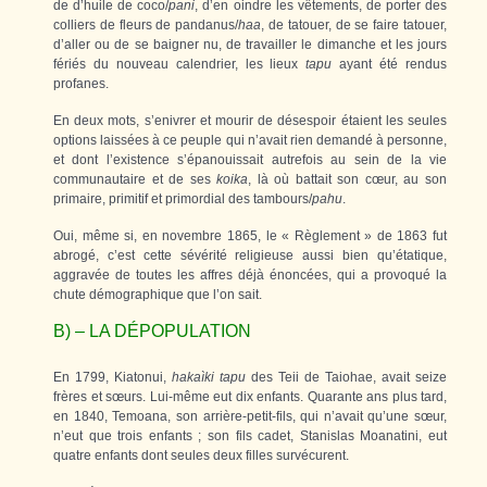
de d’huile de coco/
pani
, d’en oindre les vêtements, de porter des
colliers de fleurs de pandanus/
haa
, de tatouer, de se faire tatouer,
d’aller ou de se baigner nu, de travailler le dimanche et les jours
fériés du nouveau calendrier, les lieux
tapu
ayant été rendus
profanes.
En deux mots, s’enivrer et mourir de désespoir étaient les seules
options laissées à ce peuple qui n’avait rien demandé à personne,
et dont l’existence s’épanouissait autrefois au sein de la vie
communautaire et de ses
koika
, là où battait son cœur, au son
primaire, primitif et primordial des tambours/
pahu
.
Oui, même si, en novembre 1865, le « Règlement » de 1863 fut
abrogé, c’est cette sévérité religieuse aussi bien qu’étatique,
aggravée de toutes les affres déjà énoncées, qui a provoqué la
chute démographique que l’on sait.
B) – LA DÉPOPULATION
En 1799, Kiatonui,
hakaìki tapu
des Teii de Taiohae, avait seize
frères et sœurs. Lui-même eut dix enfants. Quarante ans plus tard,
en 1840, Temoana, son arrière-petit-fils, qui n’avait qu’une sœur,
n’eut que trois enfants ; son fils cadet, Stanislas Moanatini, eut
quatre enfants dont seules deux filles survécurent.