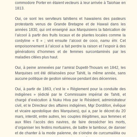
commodore Porter en étaient vecteurs à leur arrivée à Taiohae en
1813.
Oui, ce sont les serviteurs tahitiens et hawaiiens des pasteurs
protestants venus de Grande Bretagne et de Hawaii dans les
années 1830, qui ont enseigné aux Marquisiens la fabrication de
l’alcool à partir des fruits locaux et de plantes locales comme la
cordyline « tī » ; vint ensuite l’alcool de coco,
namu èhi
. Cet
empoisonnement à l’alcool a fait perdre la raison et l’espoir à des
générations d’hommes et de femmes surcontaminés par les
maladies citées plus haut.
Oui, à peine annexées par l’amiral Dupetit-Thouars en 1842, les
Marquises ont été délaissées pour Tahiti, la même année, sans
aucune politique de gestion sérieuse pendant des décennies.
Oui, à partir de 1863, c’est le « Règlement pour la conduite des
indigènes » (édicté par le Commissaire impérial de Tahiti, et
chargé d’exécution à Nuku Hiva par le Résident, administrateur
civil, et le Directeur des affaires indigènes, Mgr Dordillon, évêque
et vicaire apostolique des Marquises), qui a, par le décret du 20
mars, interdit, entre autres, les couples illégitimes, aux femmes et
aux filles l’accès des navires, de faire dessécher les morts,
d’organiser les festins mortuaires, de battre le tambour, de danser
et de chanter à la mode païenne, de s’oindre de curcuma/
èka
ou