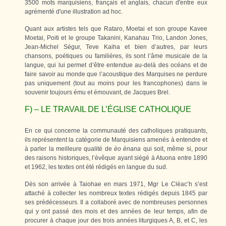
3500 mots marquisiens, français et anglais, chacun d'entre eux
agrémenté d'une illustration ad hoc.
Quant aux artistes tels que Rataro, Moetai et son groupe Kavee
Moetai, Poiti et le groupe Takanini, Kanahau Trio, Landon Jones,
Jean-Michel Ségur, Teve Kaiha et bien d’autres, par leurs
chansons, poétiques ou familières, ils sont l’âme musicale de la
langue, qui lui permet d’être entendue au-delà des océans et de
faire savoir au monde que l’acoustique des Marquises ne perdure
pas uniquement (tout au moins pour les francophones) dans le
souvenir toujours ému et émouvant, de Jacques Brel.
F) – LE TRAVAIL DE L’ÉGLISE CATHOLIQUE
En ce qui concerne la communauté des catholiques pratiquants,
ils représentent la catégorie de Marquisiens amenés à entendre et
à parler la meilleure qualité de
èo ènana
qui soit, même si, pour
des raisons historiques, l’évêque ayant siégé à Atuona entre 1890
et 1962, les textes ont été rédigés en langue du sud.
Dès son arrivée à Taiohae en mars 1971, Mgr Le Cléac’h s’est
attaché à collecter les nombreux textes rédigés depuis 1845 par
ses prédécesseurs. Il a collaboré avec de nombreuses personnes
qui y ont passé des mois et des années de leur temps, afin de
procurer à chaque jour des trois années liturgiques A, B, et C, les