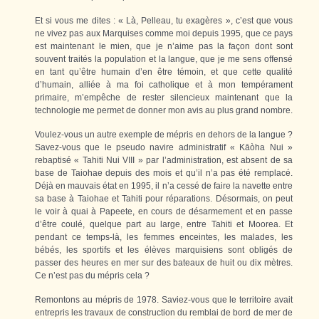
Et si vous me dites : « Là, Pelleau, tu exagères », c’est que vous
ne vivez pas aux Marquises comme moi depuis 1995, que ce pays
est maintenant le mien, que je n’aime pas la façon dont sont
souvent traités la population et la langue, que je me sens offensé
en tant qu’être humain d’en être témoin, et que cette qualité
d’humain, alliée à ma foi catholique et à mon tempérament
primaire, m’empêche de rester silencieux maintenant que la
technologie me permet de donner mon avis au plus grand nombre.
Voulez-vous un autre exemple de mépris en dehors de la langue ?
Savez-vous que le pseudo navire administratif « Kāòha Nui »
rebaptisé « Tahiti Nui VIII » par l’administration, est absent de sa
base de Taiohae depuis des mois et qu’il n’a pas été remplacé.
Déjà en mauvais état en 1995, il n’a cessé de faire la navette entre
sa base à Taiohae et Tahiti pour réparations. Désormais, on peut
le voir à quai à Papeete, en cours de désarmement et en passe
d’être coulé, quelque part au large, entre Tahiti et Moorea. Et
pendant ce temps-là, les femmes enceintes, les malades, les
bébés, les sportifs et les élèves marquisiens sont obligés de
passer des heures en mer sur des bateaux de huit ou dix mètres.
Ce n’est pas du mépris cela ?
Remontons au mépris de 1978. Saviez-vous que le territoire avait
entrepris les travaux de construction du remblai de bord de mer de