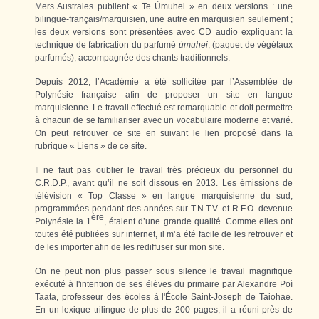
Mers Australes publient « Te Ùmuhei » en deux versions : une
bilingue-français/marquisien, une autre en marquisien seulement ;
les deux versions sont présentées avec CD audio expliquant la
technique de fabrication du parfumé
ùmuhei
, (paquet de végétaux
parfumés), accompagnée des chants traditionnels.
Depuis 2012, l’Académie a été sollicitée par l’Assemblée de
Polynésie française afin de proposer un site en langue
marquisienne. Le travail effectué est remarquable et doit permettre
à chacun de se familiariser avec un vocabulaire moderne et varié.
On peut retrouver ce site en suivant le lien proposé dans la
rubrique « Liens » de ce site.
Il ne faut pas oublier le travail très précieux du personnel du
C.R.D.P., avant qu’il ne soit dissous en 2013. Les émissions de
télévision « Top Classe » en langue marquisienne du sud,
programmées pendant des années sur T.N.T.V. et R.F.O. devenue
ère
Polynésie la 1
, étaient d’une grande qualité. Comme elles ont
toutes été publiées sur internet, il m’a été facile de les retrouver et
de les importer afin de les rediffuser sur mon site.
On ne peut non plus passer sous silence le travail magnifique
exécuté à l'intention de ses élèves du primaire par Alexandre Poì
Taata, professeur des écoles à l'École Saint-Joseph de Taiohae.
En un lexique trilingue de plus de 200 pages, il a réuni près de