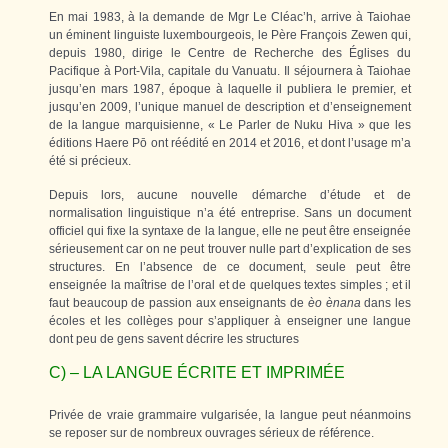
En mai 1983, à la demande de Mgr Le Cléac’h, arrive à Taiohae
un éminent linguiste luxembourgeois, le Père François Zewen qui,
depuis 1980, dirige le Centre de Recherche des Églises du
Pacifique à Port-Vila, capitale du Vanuatu. Il séjournera à Taiohae
jusqu’en mars 1987, époque à laquelle il publiera le premier, et
jusqu’en 2009, l’unique manuel de description et d’enseignement
de la langue marquisienne, « Le Parler de Nuku Hiva » que les
éditions Haere Pō ont réédité en 2014 et 2016, et dont l’usage m’a
été si précieux.
Depuis lors, aucune nouvelle démarche d’étude et de
normalisation linguistique n’a été entreprise. Sans un document
officiel qui fixe la syntaxe de la langue, elle ne peut être enseignée
sérieusement car on ne peut trouver nulle part d’explication de ses
structures. En l’absence de ce document, seule peut être
enseignée la maîtrise de l’oral et de quelques textes simples ; et il
faut beaucoup de passion aux enseignants de
èo ènana
dans les
écoles et les collèges pour s’appliquer à enseigner une langue
dont peu de gens savent décrire les structures
C) – LA LANGUE ÉCRITE ET IMPRIMÉE
Privée de vraie grammaire vulgarisée, la langue peut néanmoins
se reposer sur de nombreux ouvrages sérieux de référence.