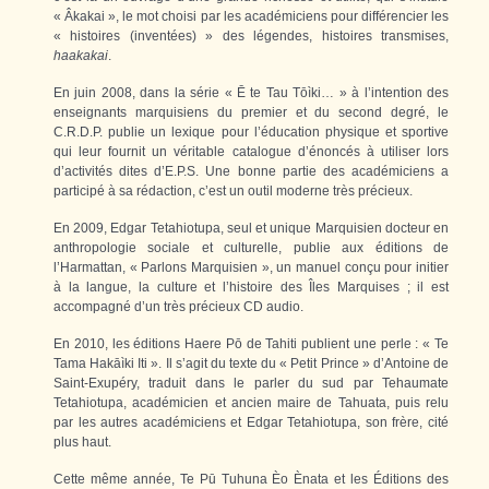
« Âkakai », le mot choisi par les académiciens pour différencier les
« histoires (inventées) » des légendes, histoires transmises,
haakakai
.
En juin 2008, dans la série « Ē te Tau Tōìki… » à l’intention des
enseignants marquisiens du premier et du second degré, le
C.R.D.P. publie un lexique pour l’éducation physique et sportive
qui leur fournit un véritable catalogue d’énoncés à utiliser lors
d’activités dites d’E.P.S. Une bonne partie des académiciens a
participé à sa rédaction, c’est un outil moderne très précieux.
En 2009, Edgar Tetahiotupa, seul et unique Marquisien docteur en
anthropologie sociale et culturelle, publie aux éditions de
l’Harmattan, « Parlons Marquisien », un manuel conçu pour initier
à la langue, la culture et l’histoire des Îles Marquises ; il est
accompagné d’un très précieux CD audio.
En 2010, les éditions Haere Pō de Tahiti publient une perle : « Te
Tama Hakāìki Iti ». Il s’agit du texte du « Petit Prince » d’Antoine de
Saint-Exupéry, traduit dans le parler du sud par Tehaumate
Tetahiotupa, académicien et ancien maire de Tahuata, puis relu
par les autres académiciens et Edgar Tetahiotupa, son frère, cité
plus haut.
Cette même année, Te Pū Tuhuna Èo Ènata et les Éditions des