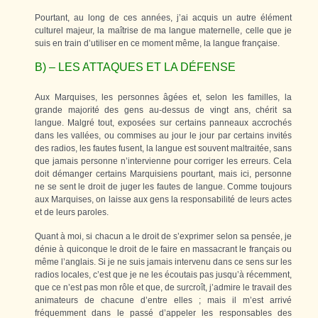
Pourtant, au long de ces années, j’ai acquis un autre élément
culturel majeur, la maîtrise de ma langue maternelle, celle que je
suis en train d’utiliser en ce moment même, la langue française.
B) – LES ATTAQUES ET LA DÉFENSE
Aux Marquises, les personnes âgées et, selon les familles, la
grande majorité des gens au-dessus de vingt ans, chérit sa
langue. Malgré tout, exposées sur certains panneaux accrochés
dans les vallées, ou commises au jour le jour par certains invités
des radios, les fautes fusent, la langue est souvent maltraitée, sans
que jamais personne n’intervienne pour corriger les erreurs. Cela
doit démanger certains Marquisiens pourtant, mais ici, personne
ne se sent le droit de juger les fautes de langue. Comme toujours
aux Marquises, on laisse aux gens la responsabilité de leurs actes
et de leurs paroles.
Quant à moi, si chacun a le droit de s’exprimer selon sa pensée, je
dénie à quiconque le droit de le faire en massacrant le français ou
même l’anglais. Si je ne suis jamais intervenu dans ce sens sur les
radios locales, c’est que je ne les écoutais pas jusqu’à récemment,
que ce n’est pas mon rôle et que, de surcroît, j’admire le travail des
animateurs de chacune d’entre elles ; mais il m’est arrivé
fréquemment dans le passé d’appeler les responsables des