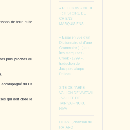
« PETO » vs. « NUHE
» : HISTOIRE DE
CHIENS
ssons de terre cuite
MARQUISIENS
« Essai en vue d’un
Dictionnaire et d’une
Grammaire (…) des
îles Marquises -
Crook - 1799 »,
ates plus proches du
traduction de
Jacques Iakopo
Pelleau
e
.
t
accompagné du
Dr
SITE DE PAEKE -
VALLON DE VAITAVII
- VALLÉE DE
ses qui doit clore le
TAIPIVAI - NUKU
HIVA
HOANE, chanson de
RATARO