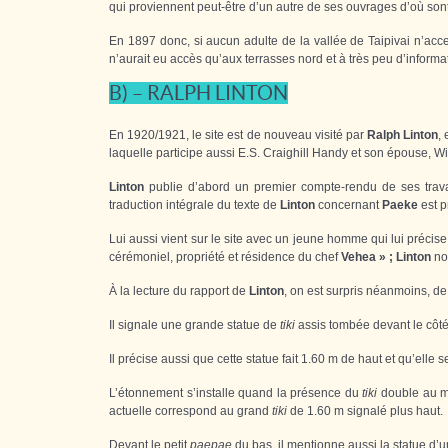
qui proviennent peut-être d’un autre de ses ouvrages d’où sont t
En 1897 donc, si aucun adulte de la vallée de Taipivai n’ac
n’aurait eu accès qu’aux terrasses nord et à très peu d’informa
B) – RALPH LINTON
En 1920/1921, le site est de nouveau visité par
Ralph Linton
,
laquelle participe aussi E.S. Craighill Handy et son épouse, W
Linton
publie d’abord un premier compte-rendu de ses trava
traduction intégrale du texte de
Linton
concernant
Paeke
est p
Lui aussi vient sur le site avec un jeune homme qui lui précise
cérémoniel, propriété et résidence du chef
Vehea » ; Linton
no
À la lecture du rapport de
Linton
, on est surpris néanmoins, de 
Il signale une grande statue de
tiki
assis tombée devant le côt
Il précise aussi que cette statue fait 1.60 m de haut et qu’elle 
L’étonnement s’installe quand la présence du
tiki
double au mê
actuelle correspond au grand
tiki
de 1.60 m signalé plus haut.
Devant le petit
paepae
du bas, il mentionne aussi la statue d’u