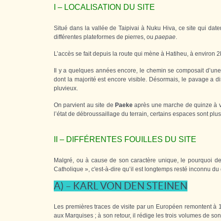
I – LOCALISATION DU SITE
Situé dans la vallée de Taipivai à Nuku Hiva, ce site qui date
différentes plateformes de pierres, ou
paepae
.
L’accès se fait depuis la route qui mène à Hatiheu, à environ 2
Il y a quelques années encore, le chemin se composait d’une v
dont la majorité est encore visible. Désormais, le pavage a dis
pluvieux.
On parvient au site de
Paeke
après une marche de quinze à vin
l’état de débroussaillage du terrain, certains espaces sont plu
II – DIFFÉRENTES FOUILLES DU SITE
Malgré, ou à cause de son caractère unique, le pourquoi de ce 
Catholique », c'est-à-dire qu’il est longtemps resté inconnu du
A) – KARL VON DEN STEINEN
Les premières traces de visite par un Européen remontent 
aux Marquises ; à son retour, il rédige les trois volumes de so