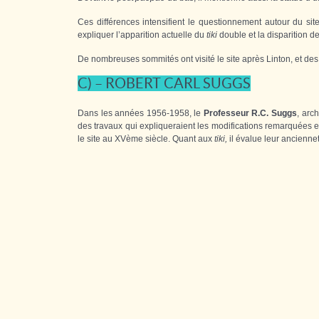
Ces différences intensifient le questionnement autour du sit
expliquer l’apparition actuelle du
tiki
double et la disparition d
De nombreuses sommités ont visité le site après Linton, et des
C) – ROBERT CARL SUGGS
Dans les années 1956-1958, le
Professeur R.C. Suggs
, arc
des travaux qui expliqueraient les modifications remarquées ent
le site au XVème siècle. Quant aux
tiki,
il évalue leur ancienne