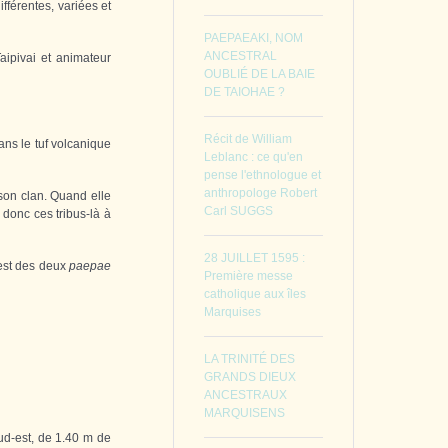
ifférentes, variées et
PAEPAEAKI, NOM
ANCESTRAL
Taipivai et animateur
OUBLIÉ DE LA BAIE
DE TAIOHAE ?
Récit de William
ans le tuf volcanique
Leblanc : ce qu'en
pense l'ethnologue et
anthropologe Robert
 son clan. Quand elle
Carl SUGGS
 donc ces tribus-là à
28 JUILLET 1595 :
uest des deux
paepae
Première messe
catholique aux îles
Marquises
LA TRINITÉ DES
GRANDS DIEUX
ANCESTRAUX
MARQUISENS
ud-est, de 1.40 m de