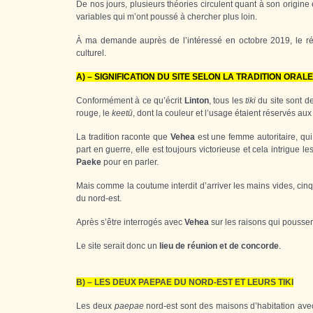
De nos jours, plusieurs théories circulent quant à son origine et
variables qui m’ont poussé à chercher plus loin.
À ma demande auprès de l’intéressé en octobre 2019, le réc
culturel.
A) – SIGNIFICATION DU SITE SELON LA TRADITION ORALE 
Conformément à ce qu’écrit
Linton
, tous les
tiki
du site sont d
rouge, le
keetū
, dont la couleur et l’usage étaient réservés aux
La tradition raconte que
Vehea
est une femme autoritaire, qui 
part en guerre, elle est toujours victorieuse et cela intrigue les
Paeke
pour en parler.
Mais comme la coutume interdit d’arriver les mains vides, cin
du nord-est.
Après s’être interrogés avec
Vehea
sur les raisons qui poussent
Le site serait donc un
lieu de réunion et de concorde
.
B) – LES DEUX PAEPAE DU NORD-EST ET LEURS TIKI
Les deux
paepae
nord-est sont des maisons d’habitation av