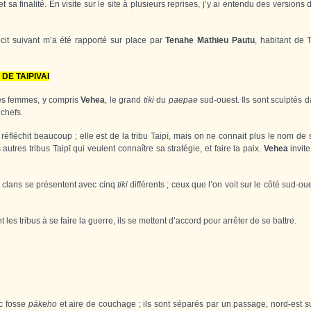
 sa finalité. En visite sur le site à plusieurs reprises, j’y ai entendu des versions d
it suivant m’a été rapporté sur place par
Tenahe Mathieu Pautu
, habitant de 
DE TAIPIVAI
es femmes, y compris
Vehea
, le grand
tiki
du
paepae
sud-ouest. Ils sont sculptés d
 chefs.
réfléchit beaucoup ; elle est de la tribu Taipī, mais on ne connait plus le nom de
 autres tribus Taipī qui veulent connaître sa stratégie, et faire la paix.
Vehea
invite
q clans se présentent avec cinq
tiki
différents ; ceux que l’on voit sur le côté sud-o
 les tribus à se faire la guerre, ils se mettent d’accord pour arrêter de se battre.
ec fosse
pākeho
et aire de couchage ; ils sont séparés par un passage, nord-est s