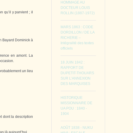
HOMMAGE AU
DOCTEUR LOUIS
 qu’il y parvient ; il
ROLLIN (1887-1972)
MARS 1863 : CODE
DORDILLON / DE LA
RICHERIE –
ion Bayard Dominick à
Intégralité des textes
officiels
érence en amont. La
’occasion.
18 JUIN 1842 :
RAPPORT DE
 probablement un lieu
DUPETIT-THOUARS
SUR L’ANNEXION
DES MARQUISES
HISTORIQUE
MISSIONNAIRE DE
UA POU : 1840 -
1904
t dont la description
AOÛT 1838 - NUKU
as là aujourd’hui.