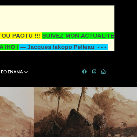
TOU PAOTŪ !!!
SUIVEZ MON ACTUALITÉ
 IHO !
---
Jacques Iakopo Pelleau - - -
ÈO ÈNANA