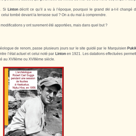
e. Si
Linton
décrit ce qu’il a vu à l’époque, pourquoi le grand
tiki
a-t-il changé 
e celui tombé devant la terrasse sud ? On a du mal à comprendre.
 modifications y ont surement été apportées, mais dans quel but ?
héologue de renom, passe plusieurs jours sur le site guidé par le Marquisien
Puki
re l’état actuel et celui noté par
Linton
en 1921. Les datations effectuées permet
té au XVIIème ou XVIIIème siècle.