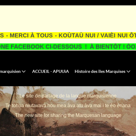
S - MERCI À TOUS - KOÙTAÙ NUI / VAIÈI NUI Ô
NE FACEBOOK CI-DESSOUS ! À BIENTÔT ! ÒOA
u marquisien
ACCUEIL - APUUìA
Histoire des îles Marquises
Le site de partage de la langue marquisienne
Te tohua niutavavā hou mea àva atu àva mai i te èo ènana
The new site for sharing the Marquesan language