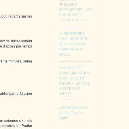
PREMIERS
BAPTISÉS DES ÎLES
MARQUISES À
 tout, répartis sur les
TAHUATA EN 1839
10 SEPTEMBRE
1852 - REDDITION
eaux de ruissellement
DE TEMOANA AU
ile d’accès par temps
COMMANDANT
BOLLE
trente minutes. Selon
20 MARS 2022 –
COMMÉMORATION
MORT DU CHEF
PAKOKO - EXPOSÉ
HISTORIQUE
tablie par la Mission
(VIDÉO)
L'année 1845 et la
mort de Pakoko -
Audio
en
séjourne six mois
ommentaires sur
Paeke