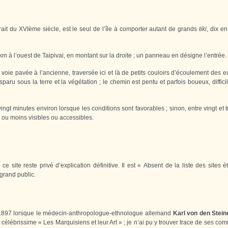
rait du XVIème siècle, est le seul de l’île à comporter autant de grands
tiki
, dix en
km à l’ouest de Taipivai, en montant sur la droite ; un panneau en désigne l’entrée.
oie pavée à l’ancienne, traversée ici et là de petits couloirs d’écoulement des 
paru sous la terre et la végétation ; le chemin est pentu et parfois boueux, diffic
gt minutes environ lorsque les conditions sont favorables ; sinon, entre vingt et 
s ou moins visibles ou accessibles.
site reste privé d’explication définitive. Il est « Absent de la liste des sites é
 grand public.
à 1897 lorsque le médecin-anthropologue-ethnologue allemand
Karl von den Stein
n célébrissime « Les Marquisiens et leur Art » ; je n’ai pu y trouver trace de ses c