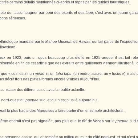
irés certains détails mentionnés ci-après et repris par les guides touristiques.
cepte de l’accompagner par peur des esprits et des
tapu
, c’est avec un jeune garçon
tions sérieuses.
 ethnologue mandaté par le
Bishop Museum
de Hawaii, qui fait partie de l’expédit
illowdean.
ux en 1923, puis un opus beaucoup plus étoffé en 1925 auquel il est fait réf
résentée en fin de cet article que des extraits entre guillemets viennent illustrer à l
 que « ce n’est ni un
meàe
, ni un
taha tapu
, (un endroit sacré, un « lucus »), mais
us décrit trois des plates-formes encore visibles aujourd’hui.
constater des différences d’avec la réalité actuelle.
é nord-ouest du
paepae
sud, et qui n’est plus là aujourd’hui.
serait la plus haute des Marquises à faire partie d’un ensemble architectural.
me endroit n’est pas signalée, pas plus que le
tiki
de
Vehea
sur le
paepae
sud e
ne personne assise, qui git tombée au milieu du mur du côté nord-est, et qui n’est p