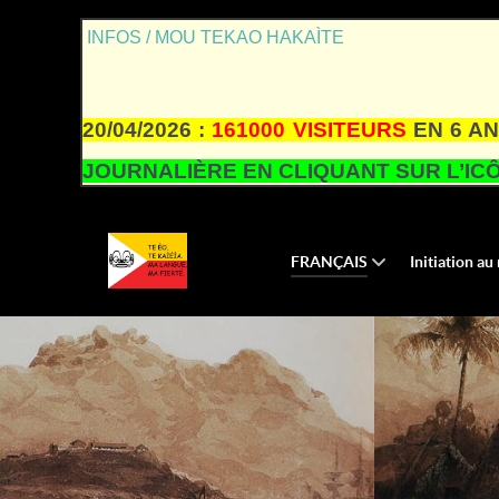
INFOS / MOU TEKAO HAKAÌTE
20/04/2026 :
161000 VISITEURS
EN 6 AN
JOURNALIÈRE EN CLIQUANT SUR L’ICÔ
FRANÇAIS
Initiation a