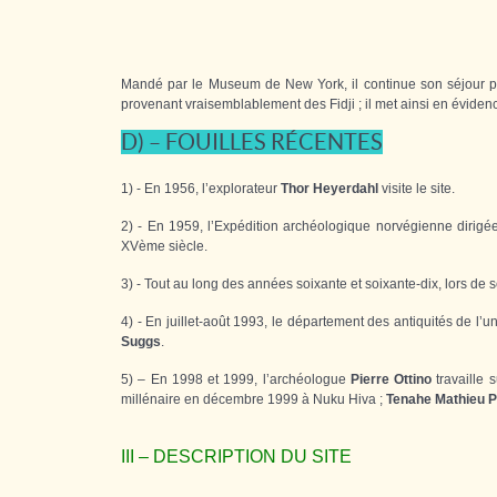
Mandé par le Museum de New York, il continue son séjour par
provenant vraisemblablement des Fidji ; il met ainsi en évide
D) – FOUILLES RÉCENTES
1) - En 1956, l’explorateur
Thor Heyerdahl
visite le site.
2) - En 1959, l’Expédition archéologique norvégienne dirigé
XVème siècle.
3) - Tout au long des années soixante et soixante-dix, lors de 
4) - En juillet-août 1993, le département des antiquités de l’
Suggs
.
5) – En 1998 et 1999, l’archéologue
Pierre Ottino
travaille 
millénaire en décembre 1999 à Nuku Hiva ;
Tenahe Mathieu P
III – DESCRIPTION DU SITE