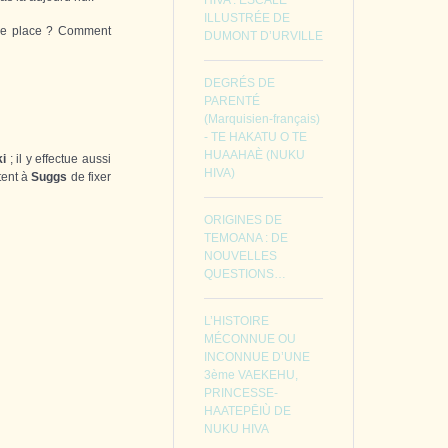
HIVA : ESCALE
ILLUSTRÉE DE
de place ? Comment
DUMONT D’URVILLE
DEGRÉS DE
PARENTÉ
(Marquisien-français)
- TE HAKATU O TE
HUAAHAÈ (NUKU
ki
; il y effectue aussi
HIVA)
tent à
Suggs
de fixer
ORIGINES DE
TEMOANA : DE
NOUVELLES
QUESTIONS…
L’HISTOIRE
MÉCONNUE OU
INCONNUE D’UNE
3ème VAEKEHU,
PRINCESSE-
HAATEPĒIÙ DE
NUKU HIVA