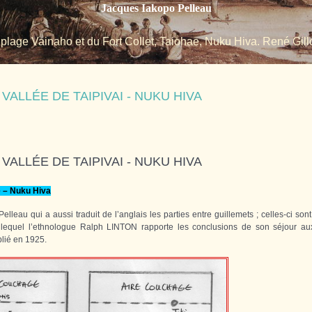
Jacques Iakopo Pelleau
 plage Vainaho et du Fort Collet, Taiohae, Nuku Hiva. René Gillo
 VALLÉE DE TAIPIVAI - NUKU HIVA
 VALLÉE DE TAIPIVAI - NUKU HIVA
 – Nuku Hiva
eau qui a aussi traduit de l’anglais les parties entre guillemets ; celles-ci sont 
quel l’ethnologue Ralph LINTON rapporte les conclusions de son séjour au
blié en 1925.