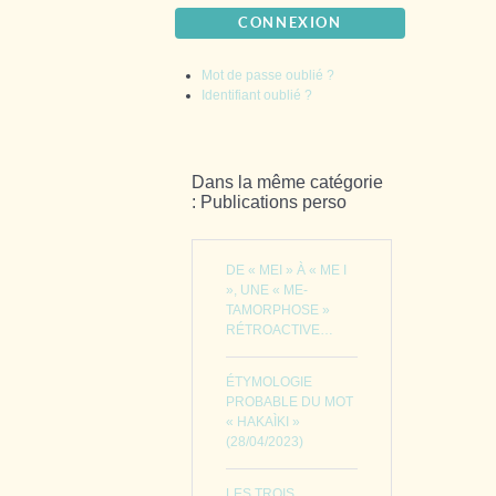
CONNEXION
Mot de passe oublié ?
Identifiant oublié ?
Dans la même catégorie
: Publications perso
DE « MEI » À « ME I
», UNE « ME-
TAMORPHOSE »
RÉTROACTIVE…
ÉTYMOLOGIE
PROBABLE DU MOT
« HAKAÌKI »
(28/04/2023)
LES TROIS