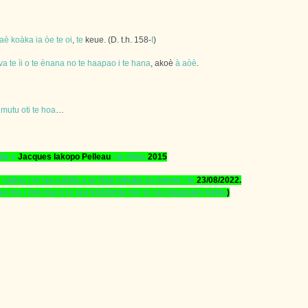
aè
koàka
ia
òe
te
oi
,
te
keue. (D. t.h. 158-
I
)
va
te
ìi
o
te
ènana
no
te
haapao
i
te
hana
, akoè
à
aòè
.
mutu
oti
te
hoa
…
uìa
e
Jacques Iakopo Pelleau
i
te
èhua
2015
vāàna
i
te
tau
aahiìa
a
te
Haè
tuhuka
èo
ènana
i
te
2
3
/08/2022.
ao
me
i
òto
mai
o
te
tau
kōtūòmia
me
te
tau
kāputuèo
kākiu
)