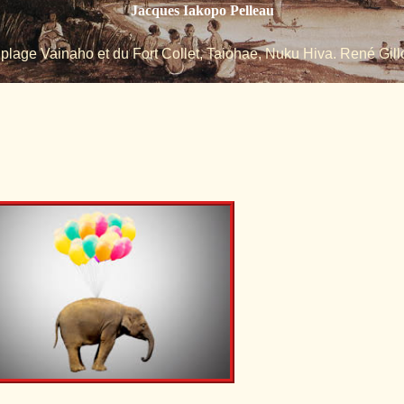
Jacques Iakopo Pelleau
 plage Vainaho et du Fort Collet, Taiohae, Nuku Hiva. René Gillo