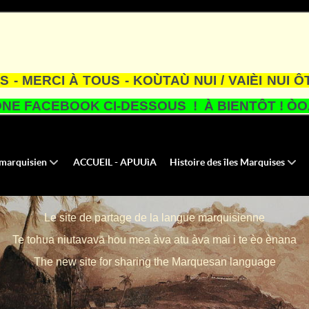
S - MERCI À TOUS - KOÙTAÙ NUI / VAIÈI NUI Ô
NE FACEBOOK CI-DESSOUS ! À BIENTÔT ! ÒOA
u marquisien
ACCUEIL - APUUìA
Histoire des îles Marquises
Le site de partage de la langue marquisienne
Te tohua niutavavā hou mea àva atu àva mai i te èo ènana
The new site for sharing the Marquesan language