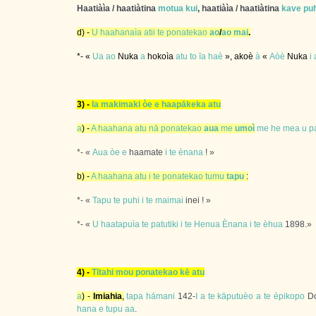
Haatiàìa / haatiàtina
motua
kui
, haatiàìa / haatiàtina
kave
puh
d) -
U
haahanaìa
atii
te
ponatekao
ao
/
ao
mai
.
*- «
Ua
ao
Nuka
a
hokoìa
atu
to
īa
haè
», akoè
à
«
Aòè
Nuka
i
3) -
Ia
makimaki
òe
e
haapākeka
atu
a
) -
A
haahana
atu
nā
ponatekao
aua
me
umoì
me
he
mea
u
p
*- «
Aua
òe
e
haamate
i
te
ènana
! »
b) -
A
haahana
atu
i
te
ponatekao
tumu
tapu
:
*- «
Tapu
te
puhi
i
te
maimai
inei ! »
*- «
U
haatapuìa
te
patutiki
i
te
Henua
Ènana
i
te
èhua
1898.»
4) -
Tītahi
mou
ponatekao
kē
atu
a
) -
Imiahia
,
tapa
hāmani
142-
I
a
te
kāputuèo
a
te
èpikopo
Do
hana
e
tupu
aa
.