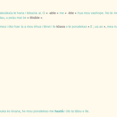
akoàkaìa
te
hana
i
tekaoìa
ai
.
O
« -able »
me
« -ible »
hua
mou
vaehope
.
No
te
m
atau
,
u
peàu
mai
òe
« illisible ».
mea
i
òko
hae
ìa
a
mou
èhua
i
tēnei
i
te
kōava
o
te
ponatekao
«
E
;
ua
ao
»,
mea
n
huka
èo
ènana
,
he
mou
ponatekao
me
haatià
i
òto
ta
tātou
e
ìte
.