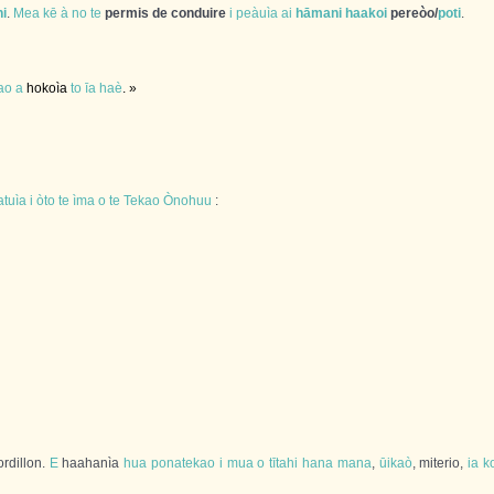
i
.
Mea
kē
à
no
te
permis de conduire
i
peàuìa
ai
hāmani
haakoi
pereòo/
poti
.
ao
a
hokoìa
to
īa
haè
. »
atuìa
i
òto
te
ìma
o
te
Tekao
Ònohuu
:
rdillon.
E
haahanìa
hua
ponatekao
i
mua
o
tītahi
hana
mana
,
ūikaò
, miterio,
ia
k