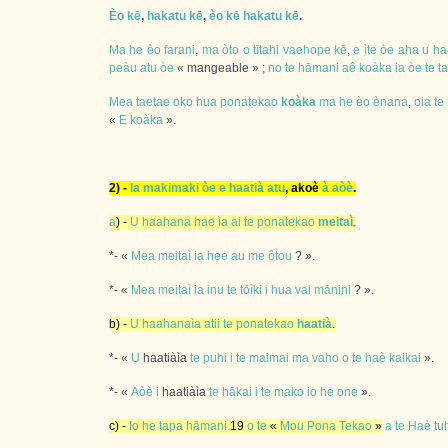
Èo
kē
,
hakatu
kē
,
èo
kē
hakatu
kē
.
Ma
he
èo
farani
,
ma
òto
o
tītahi
vaehope
kē
,
e
ìte
òe
aha
u
ha
peàu
atu
òe
« mangeable » ;
no
te
hāmani
aê
koàka
ia
òe
te
t
Mea
taetae
oko
hua
ponatekao
koàka
ma
he
èo
ènana
,
oia
te
«
E
koàka
».
2) -
Ia
makimaki
òe
e
haatià
atu
, akoè
à
aòè
.
a
) -
U
haahana
hae
ìa
ai
te
ponatekao
meitaì
.
*- «
Mea
meitaì
ia
hee
au
me
ôtou
? ».
*- «
Mea
meitaì
ia
inu
te
tōìki
i
hua
vai
mānini
? ».
b) -
U
haahanaìa
atii
te
ponatekao
haatià
.
*- «
U
haatiàìa
te
puhi
i
te
maimai
ma
vaho
o
te
haè
kaikai
».
*- «
Aòè
i
haatiàìa
te
hākai
i
te
mako
io
he
one
».
c) -
Io
he
tapa
hāmani
19
o
te
«
Mou
Pona
Tekao
»
a
te
Haè
tu