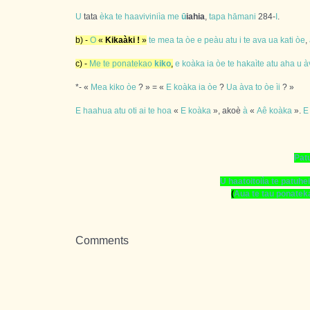
U
tata
èka
te
haaviviniìa
me
ū
iahia
,
tapa
hāmani
284-
I
.
b) -
O
«
Kikaàki !
»
te
mea
ta
òe
e
peàu
atu
i
te
ava
ua
kati
òe
,
c) -
Me
te
ponatekao
kiko
,
e
koàka
ia
òe
te
hakaìte
atu
aha
u
à
*- «
Mea
kiko
òe
? » = «
E
koàka
ia
òe
?
Ua
àva
to
òe
ìi
? »
E
haahua
atu
oti
ai
te
hoa
«
E
koàka
», akoè
à
«
Aê
koàka
».
E
Pat
U
haatoitoiìa
te
patuhei
(
Aua
te
tau
ponatek
Comments