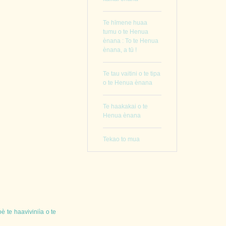
Te hīmene huaa
tumu o te Henua
ènana : To te Henua
ènana, a tū !
Te tau vaitini o te tipa
o te Henua ènana
Te haakakai o te
Henua ènana
Tekao to mua
oè
te
haaviviniìa
o
te