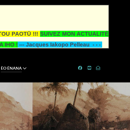
TOU PAOTŪ !!!
SUIVEZ MON ACTUALITÉ
 IHO !
---
Jacques Iakopo Pelleau - - -
ÈO ÈNANA