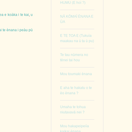
HUMU (E hoì ?)
ea
e
koàka
i
te
kai
,
u
NĀ KŌMAÌ ÈNANA E
ÙA
ui
te
ènana
i
peàu
pū
E TE TOA E (Tukuìa
maakau na ù ta ù pu)
Te tau nūmera no
tēnei tai hou
Mou toumaki ènana
E aha te hakatu o te
èo ènana ?
Umaha te tohua
niutavavā nei ?
Mou hakapeipeiìa
kaikai ènana