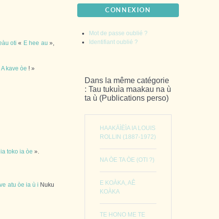
CONNEXION
Mot de passe oublié ?
Identifiant oublié ?
eàu
oti
«
E
hee
au
»,
«
A
kave
òe
! »
Dans la même catégorie
: Tau tukuìa maakau na ù
ta ù (Publications perso)
HAAKĀÌÈÌA IA LOUIS
ROLLIN (1887-1972)
ia
toko
ia
òe
».
NA ÒE TA ÒE (OTI ?)
E KOÀKA, AÊ
ve
atu
òe
ia
ù
i
Nuku
KOÀKA
TE HONO ME TE