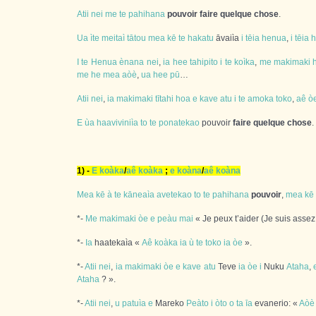
Atii
nei
me
te
pahihana
pouvoir faire quelque chose
.
Ua
ìte
meitaì
tātou
mea
kē
te
hakatu
āvaiìa
i
tēia
henua
,
i
tēia
h
I
te
Henua
ènana
nei
,
ia
hee
tahipito
i
te
koìka
,
me
makimaki
me
he
mea
aòè
,
ua
hee
pū
…
Atii
nei
,
ia
makimaki
tītahi
hoa
e
kave
atu
i
te
amoka
toko
,
aê
ò
E
ùa
haaviviniìa
to
te
ponatekao
pouvoir
faire quelque chose
.
1) -
E
koàka
/
aê
koàka
;
e
koàna
/
aê
koàna
Mea
kē
à
te
kāneaìa
avetekao
to
te
pahihana
pouvoir
,
mea
kē
*-
Me
makimaki
òe
e
peàu
mai
« Je peux t’aider (Je suis asse
*-
Ia
haatekaìa «
Aê
koàka
ia
ù
te
toko
ia
òe
».
*-
Atii
nei
,
ia
makimaki
òe
e
kave
atu
Teve
ia
òe
i
Nuku
Ataha
,
Ataha
? ».
*-
Atii
nei
,
u
patuìa
e
Mareko
Peàto
i
òto
o
ta
īa
evanerio: «
Aòè