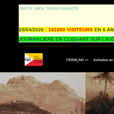
INFOS / MOU TEKAO HAKAÌTE
20/04/2026 :
161000 VISITEURS
EN 6 AN
JOURNALIÈRE EN CLIQUANT SUR L’ICÔ
FRANÇAIS
Initiation a