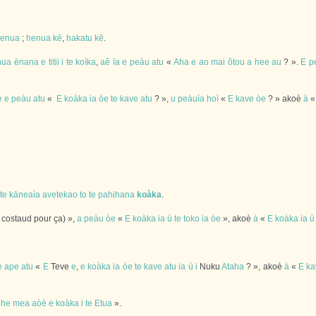
enua
;
henua
kē
,
hakatu
kē
.
hua
ènana
e
titii
i
te
koìka
,
aê
īa
e
peàu
atu
«
Aha
e
ao
mai
ôtou
a
hee
au
? ».
E
p
e
e
peàu
atu
«
E
koàka
ia
òe
te
kave
atu
? »,
u
peàuìa
hoì
«
E
kave
òe
? » akoè
à
te
kāneaìa
avetekao
to
te
pahihana
koàka
.
z costaud pour ça) »,
a
peàu
òe
«
E
koàka
ia
ù
te
toko
ia
òe
», akoè
à
«
E
koàka
ia
ù
e
ape
atu
«
E
Teve
e
,
e
koàka
ia
òe
te
kave
atu
ia
ù
i
Nuku
Ataha
? », akoè
à
«
E
ka
he
mea
aòè
e
koàka
i
te
Etua
».