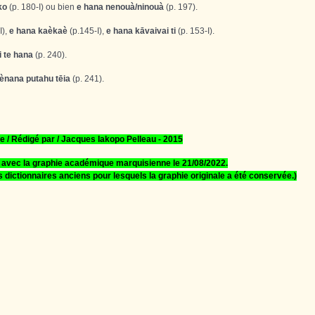
ko
(p. 180-I) ou bien
e hana
nenouà/ninouà
(p. 197).
I),
e hana
kaèkaè
(p.145-I),
e hana
kāvaivai ti
(p. 153-I).
 te hana
(p. 240).
 ènana
putahu
t
ē
ia
(p. 241).
e / Rédigé par / Jacques Iakopo Pelleau - 2015
 avec la graphie académique marquisienne le 21/08/2022.
s dictionnaires anciens pour lesquels la graphie originale a été conservée.)