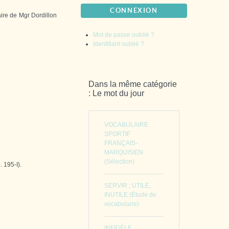
CONNEXION
naire de Mgr Dordillon
Mot de passe oublié ?
Identifiant oublié ?
Dans la même catégorie
: Le mot du jour
VOCABULAIRE
SPORTIF
FRANÇAIS-
MARQUISIEN
(Sélection)
. 195-I).
SERVIR ; UTILE,
INUTILE (Étude de
vocabulaire)
INFIDÈLE,