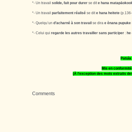
*- Un travail
solide, fait pour durer
se dit
e hana
matapāokoo
*- Un travail
parfaitement réalisé
se dit
e hana
heitete
(p.136-
*- Quelqu’un
d’acharné à son travail
se dira
e ènana pupuke i
*- Celui qui
regarde les autres travailler sans participer
:
he
Patuìa 
Mis en conformité
(À l'exception des mots extraits de
Comments