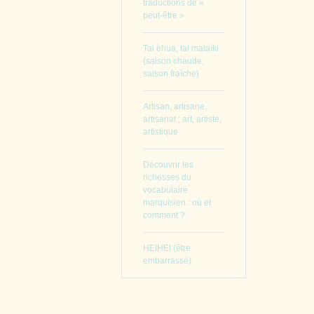
traductions de «
peut-être »
Tai èhua, tai mataìki
(saison chaude,
saison fraîche)
Artisan, artisane,
artisanat ; art, artiste,
artistique
Découvrir les
richesses du
vocabulaire
marquisien : où et
comment ?
HEIHEI (être
embarrassé)