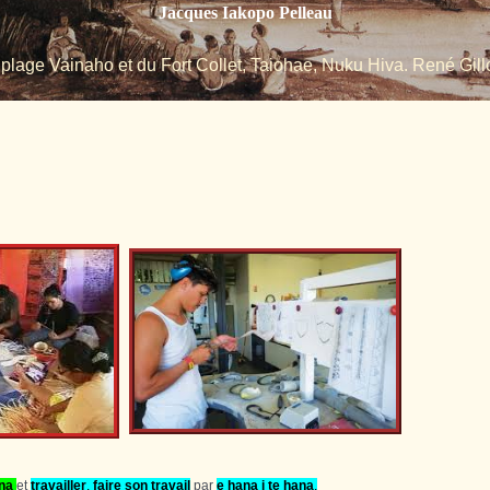
Jacques Iakopo Pelleau
 plage Vainaho et du Fort Collet, Taiohae, Nuku Hiva. René Gillo
na
et
travailler
,
faire son travail
par
e hana i te hana
.