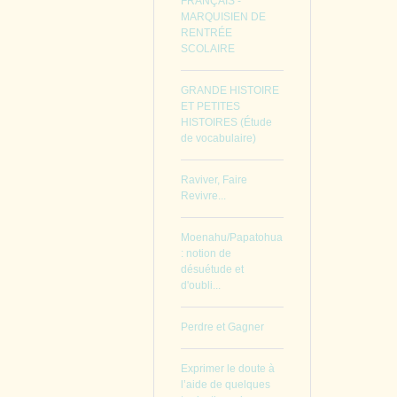
FRANÇAIS -
MARQUISIEN DE
RENTRÉE
SCOLAIRE
GRANDE HISTOIRE
ET PETITES
HISTOIRES (Étude
de vocabulaire)
Raviver, Faire
Revivre...
Moenahu/Papatohua
: notion de
désuétude et
d'oubli...
Perdre et Gagner
Exprimer le doute à
l’aide de quelques