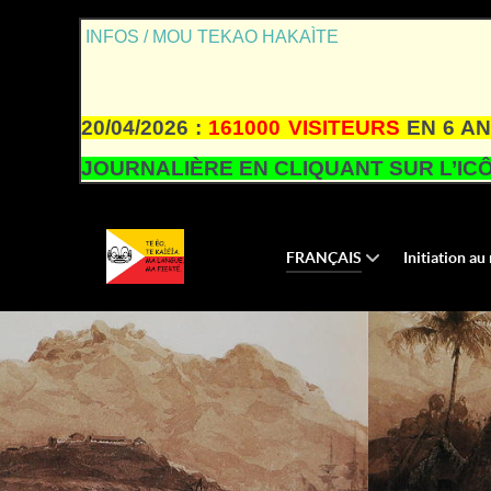
INFOS / MOU TEKAO HAKAÌTE
20/04/2026 :
161000 VISITEURS
EN 6 AN
JOURNALIÈRE EN CLIQUANT SUR L’ICÔ
FRANÇAIS
Initiation a