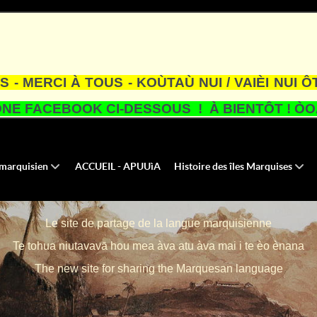
S - MERCI À TOUS - KOÙTAÙ NUI / VAIÈI NUI Ô
NE FACEBOOK CI-DESSOUS ! À BIENTÔT ! ÒOA
u marquisien
ACCUEIL - APUUìA
Histoire des îles Marquises
Le site de partage de la langue marquisienne
Te tohua niutavavā hou mea àva atu àva mai i te èo ènana
The new site for sharing the Marquesan language