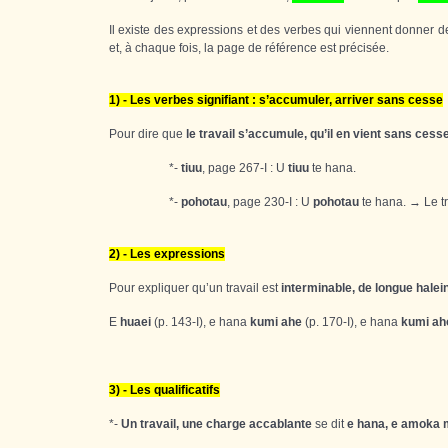
Il existe des expressions et des verbes qui viennent donner des 
et, à chaque fois, la page de référence est précisée.
1) - Les verbes signifiant : s’accumuler, arriver sans cesse
Pour dire que
le travail s’accumule, qu’il en vient sans cess
*-
tiuu
, page 267-I : U
tiuu
te hana.
*-
pohotau
, page 230-I : U
pohotau
te hana. → Le tra
2) - Les expressions
Pour expliquer qu’un travail est
interminable, de longue halei
E
huaei
(p. 143-I), e hana
kumi ahe
(p. 170-I), e hana
kumi ah
3) - Les qualificatifs
*-
Un travail, une charge accablante
se dit
e hana, e amoka