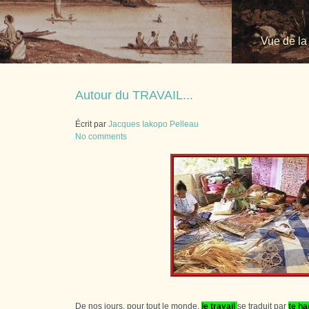
Vue de la
Autour du TRAVAIL...
Écrit par
Jacques Iakopo Pelleau
No comments
De nos jours, pour tout le monde,
le travail
se traduit par
te ha