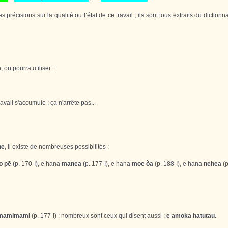
précisions sur la qualité ou l’état de ce travail ; ils sont tous extraits du diction
e
, on pourra utiliser :
vail s'accumule ; ça n'arrête pas...
ne
, il existe de nombreuses possibilités :
o pē
(p. 170-I), e hana
manea
(p. 177-I), e hana
moe òa
(p. 188-I), e hana
nehea
(p
mamimami
(p. 177-I) ; nombreux sont ceux qui disent aussi :
e amoka hatutau.