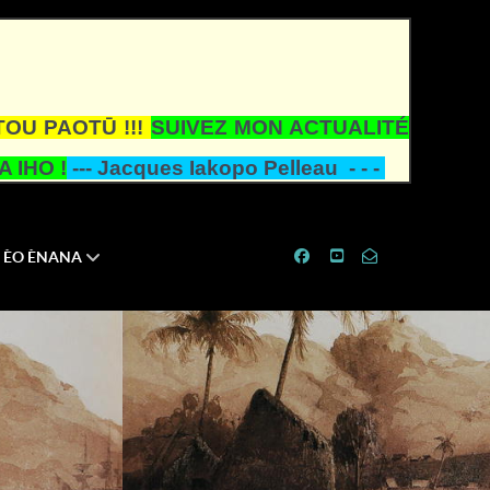
TOU PAOTŪ !!!
SUIVEZ MON ACTUALITÉ
 IHO !
---
Jacques Iakopo Pelleau - - -
ÈO ÈNANA